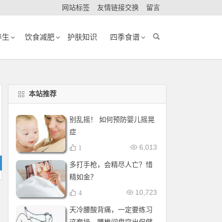
网站标签
友情链接交换
留言
养生
饮食减肥
护肤知识
四季食谱
本站推荐
别乱摇！ 如何预防婴儿摇晃
症
6,013
1
多打手枪，会精尽人亡？惜
精如金？
10,723
4
天冷腰酸背痛，一定要练习