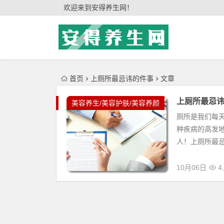
'); })();
欢迎来到安得养生网！
首页
上厕所最忌讳的件事
文章
上厕所最忌
美容养生/美容护肤/美容养颜
厕所是我们每
种疾病的高发
人！上厕所最忌
10月06日
4,