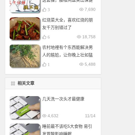
这套操，腰椎间盘突出保健
操，全套收好！每天十分钟
7,690
3
红烧菜大全，喜欢红烧的朋
友千万别错过了
18,758
6
农村地裡有个东西能解决男
人的尴尬，让你晚上壮如猛
牛床受不了
5,488
1
相关文章
几天洗一次头才最健康
4,632
11/14
睡前最不该吃5大食物 易引
发胃酸影响睡眠