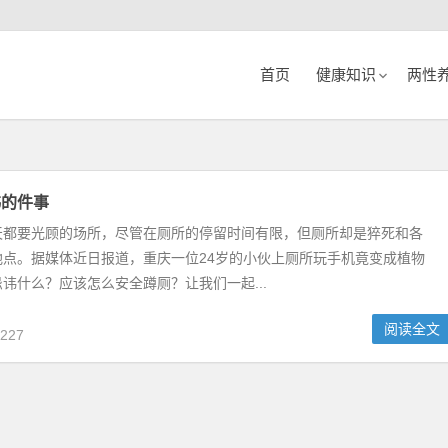
首页
健康知识
两性
讳的件事
天都要光顾的场所，尽管在厕所的停留时间有限，但厕所却是猝死和各
地点。据媒体近日报道，重庆一位24岁的小伙上厕所玩手机竟变成植物
讳什么？应该怎么安全蹲厕？让我们一起...
阅读全文
227