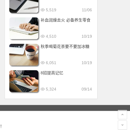
5,519
11/06
补血润燥去火 必备养生零食
4,510
10/19
秋季喝菊花茶要不要加冰糖
6,051
10/19
8招提高记忆
5,324
09/14
！