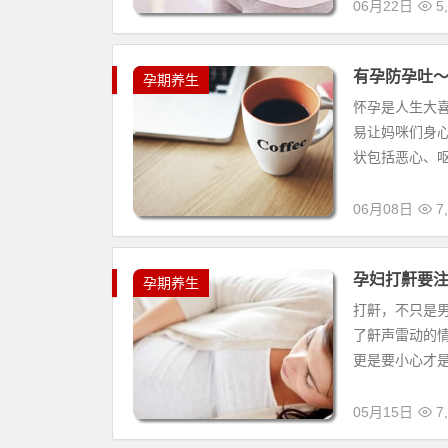
06月22日
5,
有孕防孕吐〜
孕期养生
怀孕是人生大
易让妈咪们身
状包括恶心、呕
06月08日
7,
孕妇打鼾要
孕期养生
打鼾，不只是
了鼾声雷动的
更是要小心才是
05月15日
7,