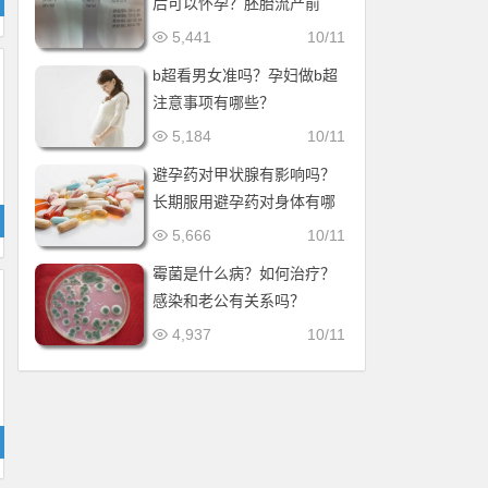
后可以怀孕？胚胎流产前
兆！
5,441
10/11
b超看男女准吗？孕妇做b超
注意事项有哪些？
5,184
10/11
避孕药对甲状腺有影响吗？
长期服用避孕药对身体有哪
些副作用？
5,666
10/11
霉菌是什么病？如何治疗？
感染和老公有关系吗？
4,937
10/11