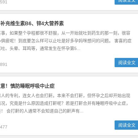
阅读全文
591
补充维生素B6、锌4大营养素
喜事，如果整个孕程都很不舒服，从一开始就吐到药生的那一刻，很容
心俱疲呢！到底要怎么样可以止吐是好多孕妈咪想问的问题。 害喜的症
吐、头晕、耳鸣等，通常发生在怀孕第5...
阅读全文
891
注意！慎防睡眠呼吸中止症
男人的专利，连女人也会打鼾。本来不会打鼾，但怀孕之后却开始出现
情况，究竟是什么原因造成打鼾呢？若是打鼾合并有睡眠呼吸中止症，
！ 会打鼾的人通常不会知道自己的鼾声有...
阅读全文
477