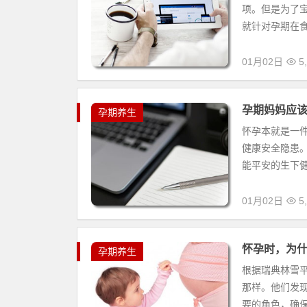
项。但是为了
就针对孕期在食
01月02日
5,
孕期妈妈应
孕期养生
怀孕本就是一
健康安全隐患
能平安的生下健
01月02日
5,
怀孕时，为
孕期养生
根据瑞典林雪
那样。他们发
要的角色，确保