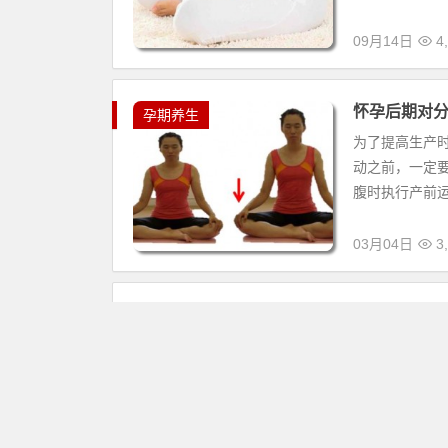
09月14日
4,
怀孕后期对
孕期养生
为了提高生产
动之前，一定
腹时执行产前运
03月04日
3,
安得养生网
孕期养生
女性从初经来
康好孕，也要
健康外，从中医
02月28日
9,