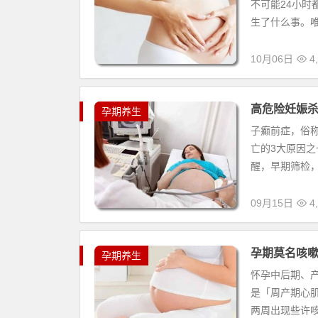
不可能24小
生了什么事。唯
10月06日
4,
高危险妊娠
孕期养生
子癫前症，俗
亡的3大原因之
醒，早期筛检，
09月15日
4,
孕期莫名咳
孕期养生
怀孕中后期、
是「周产期心
两周出现些许咳