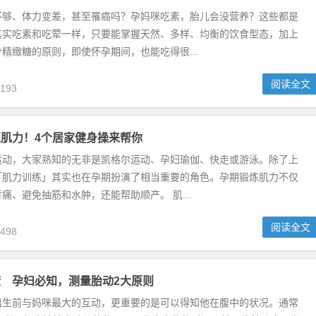
不够、体力变差，甚至罹癌吗？孕妈咪吃素，胎儿会没营养？这些都是
其实吃素和吃荤一样，只要能掌握天然、多样、均衡的饮食型态，加上
精緻糖的原则，即使怀孕期间，也能吃得很...
阅读全文
193
肌力！4个居家健身操来帮你
运动，大家熟知的无非是凯格尔运动、孕妇瑜伽、快走或游泳。除了上
「肌力训练」其实也在孕期扮演了相当重要的角色。孕期锻炼肌力不仅
痛、避免抽筋和水肿，还能帮助顺产。 肌...
阅读全文
498
 孕妇必知，测量胎动2大原则
出生前与妈咪最大的互动，更重要的是可以得知他在腹中的状况。通常