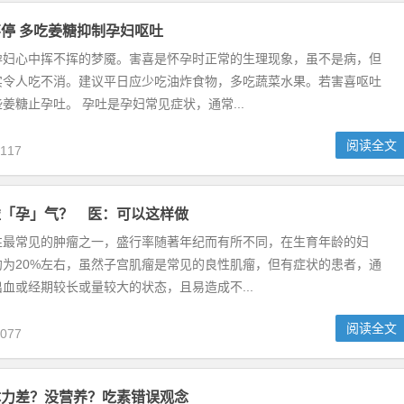
停 多吃姜糖抑制孕妇呕吐
孕妇心中挥不挥的梦魇。害喜是怀孕时正常的生理现象，虽不是病，但
实令人吃不消。建议平日应少吃油炸食物，多吃蔬菜水果。若害喜呕吐
姜糖止孕吐。 孕吐是孕妇常见症状，通常...
阅读全文
117
碰「孕」气？ 医：可以这样做
性最常见的肿瘤之一，盛行率随著年纪而有所不同，在生育年龄的妇
约为20%左右，虽然子宫肌瘤是常见的良性肌瘤，但有症状的患者，通
血或经期较长或量较大的状态，且易造成不...
阅读全文
077
体力差？没营养？吃素错误观念