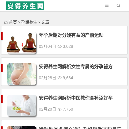
'); })();
首页
孕期养生
文章
怀孕后期对分娩有益的产前运动
03月04日
3,028
安得养生网解析女性专属的好孕祕方
02月28日
9,684
安得养生网解析中医教你食补添好孕
02月28日
7,758