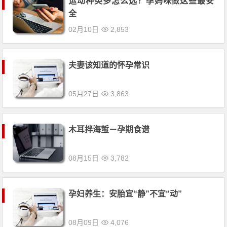
运动种类多怎么选？孕妈咪做这些最安
全
02月10日
2,853
夫妻该知道的怀孕常识
05月27日
3,863
木耳拌海蜇－孕期食谱
08月15日
3,782
孕妇养生：安胎宜“静”不宜“动”
08月09日
4,076