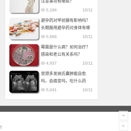
注意事项有哪些？
5,184
10/11
避孕药对甲状腺有影响吗？
长期服用避孕药对身体有哪
些副作用？
5,666
10/11
霉菌是什么病？如何治疗？
感染和老公有关系吗？
4,937
10/11
宫颈多发纳氏囊肿能自愈
吗，会癌变吗，吃什么药
好？
5,041
10/11
！