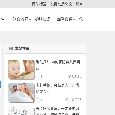
网站标签
友情链接交换
留言
养生
饮食减肥
护肤知识
四季食谱
本站推荐
别乱摇！ 如何预防婴儿摇晃
症
6,015
1
多打手枪，会精尽人亡？惜
精如金？
10,723
4
天冷腰酸背痛，一定要练习