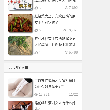
这套操，腰椎间盘突出保健
操，全套收好！每天十分钟
7,692
3
红烧菜大全，喜欢红烧的朋
友千万别错过了
18,761
6
农村地裡有个东西能解决男
人的尴尬，让你晚上壮如猛
牛床受不了
5,488
1
相关文章
可以穿连裤袜睡觉吗？裸睡
为什么对身体更好？
15,731
11/22
睡前喝红酒对女人有什么好
处？