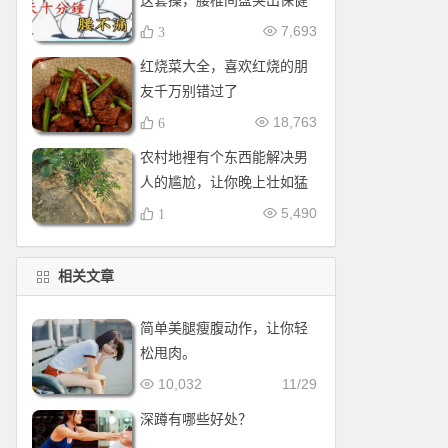
这套操，腰椎间盘突出保健
操，全套收好！每天十分钟
7,693
3
红烧菜大全，喜欢红烧的朋
友千万别错过了
18,763
6
农村地裡有个东西能解决男
人的尴尬，让你晚上壮如猛
牛床受不了
5,490
1
相关文章
简单美腿瘦腹动作，让你轻
松甩肉。
10,032
11/29
深蹲有哪些好处？