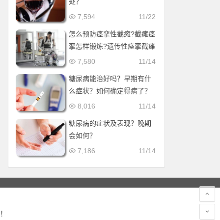
处？
7,594
11/22
怎么预防痉挛性截瘫?截瘫痉
挛怎样锻炼?遗传性痉挛截瘫
会加重吗?
7,580
11/14
糖尿病能治好吗？早期有什
么症状？如何确定得病了？
8,016
11/14
糖尿病的症状及表现？晚期
会如何？
7,186
11/14
！