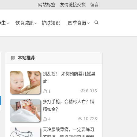
网站标签
友情链接交换
留言
养生
饮食减肥
护肤知识
四季食谱
本站推荐
别乱摇！ 如何预防婴儿摇晃
症
6,015
1
多打手枪，会精尽人亡？惜
精如金？
10,723
4
天冷腰酸背痛，一定要练习