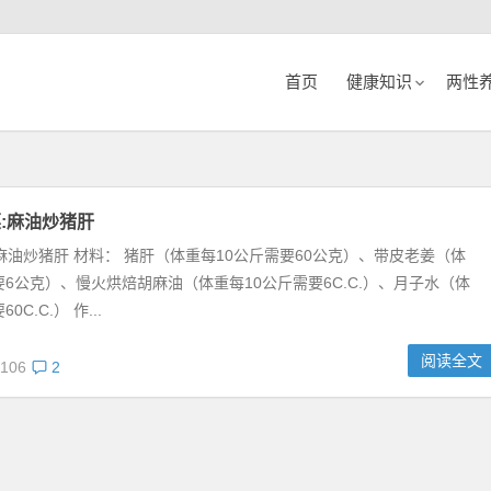
首页
健康知识
两性
:麻油炒猪肝
麻油炒猪肝 材料： 猪肝（体重每10公斤需要60公克）、带皮老姜（体
要6公克）、慢火烘焙胡麻油（体重每10公斤需要6C.C.）、月子水（体
C.C.） 作...
阅读全文
106
2