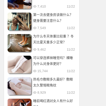
7,410
11/22
第一次去健身房该做什么？
健身需要注意什么？
7,549
11/22
为什么冬天体重比较重 ？冬
天比夏天重多少正常？
9,462
11/22
可以穿连裤袜睡觉吗？裸睡
为什么对身体更好？
15,744
11/22
热毛巾敷眼多久最好？敷眼
太久警惕眼角纹
8,929
11/22
睡前喝红酒对女人有什么好