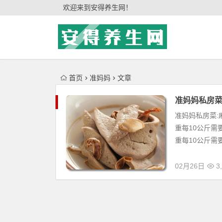
'); })();
欢迎来到安得养生网！
首页
准妈妈
文章
准妈妈私房菜
准妈妈私房菜:
重每10公斤需
重每10公斤需要60
02月26日
3,