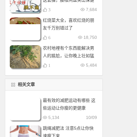
这套操，腰椎间盘突出保健
操，全套收好！每天十分钟
7,684
3
红烧菜大全，喜欢红烧的朋
友千万别错过了
18,750
6
农村地裡有个东西能解决男
人的尴尬，让你晚上壮如猛
牛床受不了
5,484
1
相关文章
最有效的减肥运动有哪些 这
些运动让你瘦的更健康
5,134
10/09
跳绳减肥法 注意5点让你快
速瘦下来