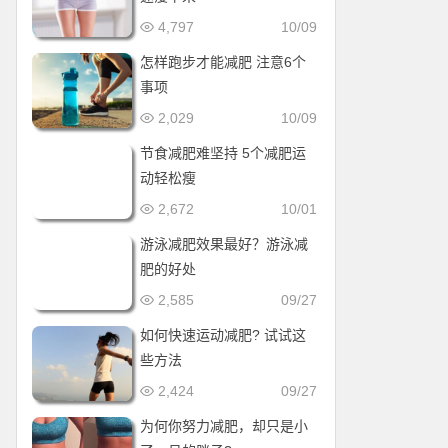
4,797
10/09
怎样跑步才能减肥 注意6个
事项
2,029
10/09
节食减肥难坚持 5个减肥运
动轻松瘦
2,672
10/01
游泳减肥效果最好？游泳减
肥的好处
2,585
09/27
如何快速运动减肥? 试试这
些方法
2,424
09/27
为何你努力减肥，却只是小