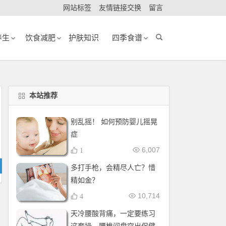
网站标签
友情链接交换
留言
养生
饮食减肥
护肤知识
四季食谱
本站推荐
别乱摇！ 如何预防婴儿摇晃
症
6,007
1
多打手枪，会精尽人亡？惜
精如金？
10,714
4
天冷腰酸背痛，一定要练习