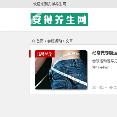
'); })();
欢迎来到安得养生网！
首页
卷腹运动
文章
经常做卷腹
运动塑身
卷腹运动是常
瘦肚子吗？
10月01日
2,