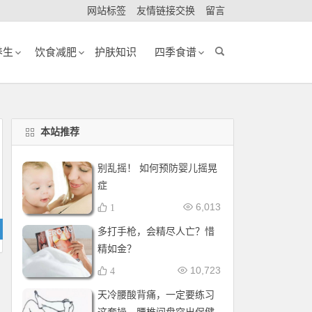
网站标签
友情链接交换
留言
养生
饮食减肥
护肤知识
四季食谱
本站推荐
别乱摇！ 如何预防婴儿摇晃
症
6,013
1
多打手枪，会精尽人亡？惜
精如金？
10,723
4
天冷腰酸背痛，一定要练习