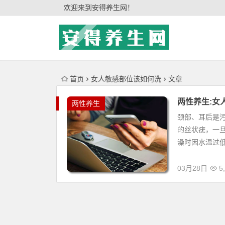
'); })();
欢迎来到安得养生网！
首页
女人敏感部位该如何洗
文章
两性养生:女
两性养生
颈部、耳后是
的丝状疣，一
澡时因水温过低
03月28日
5,