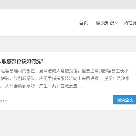
首页
健康知识
两性
人敏感部位该如何洗？
污垢容易堆积的部位，爱清洁的人常使劲搓，但要注意颈部容易生长小
旦搓破，会引起感染。应用手指指腹轻轻向上来回搓揉。 提示：洗冷水
，人体会感到寒冷，产生一系列应激反应...
阅读全文
217