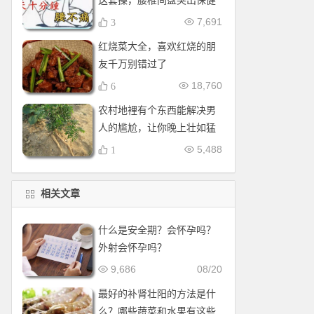
这套操，腰椎间盘突出保健
操，全套收好！每天十分钟
7,691
3
红烧菜大全，喜欢红烧的朋
友千万别错过了
18,760
6
农村地裡有个东西能解决男
人的尴尬，让你晚上壮如猛
牛床受不了
5,488
1
相关文章
什么是安全期？会怀孕吗？
外射会怀孕吗？
9,686
08/20
最好的补肾壮阳的方法是什
么？哪些蔬菜和水果有这些