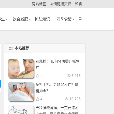
网站标签
友情链接交换
留言
养生
饮食减肥
护肤知识
四季食谱
本站推荐
别乱摇！ 如何预防婴儿摇晃
症
6,013
1
多打手枪，会精尽人亡？惜
精如金？
10,723
4
天冷腰酸背痛，一定要练习