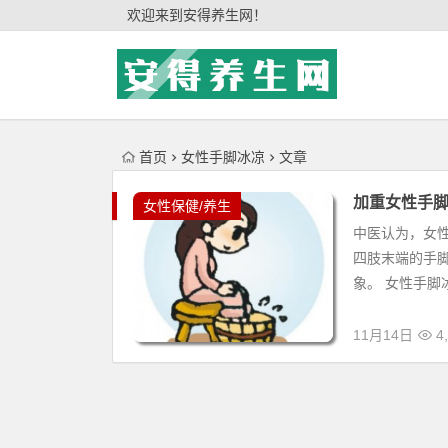
'); })();
欢迎来到安得养生网！
首页
女性手脚冰凉
文章
加重女性手
女性保健/养生
中医认为，女
四肢末端的手
象。 女性手脚
11月14日
4,