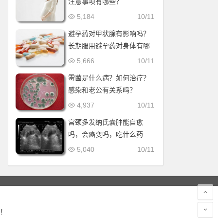
注意事项有哪些？
5,184
10/11
避孕药对甲状腺有影响吗？
长期服用避孕药对身体有哪
些副作用？
5,666
10/11
霉菌是什么病？如何治疗？
感染和老公有关系吗？
4,937
10/11
宫颈多发纳氏囊肿能自愈
吗，会癌变吗，吃什么药
好？
5,040
10/11
！