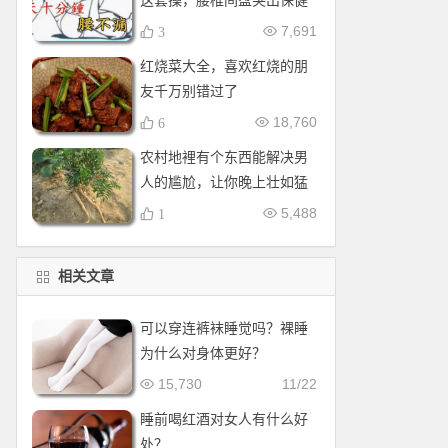
这套操，腰椎间盘突出保健
操，全套收好！每天十分钟
7,691
3
红烧菜大全，喜欢红烧的朋
友千万别错过了
18,760
6
农村地裡有个东西能解决男
人的尴尬，让你晚上壮如猛
牛床受不了
5,488
1
相关文章
可以穿连裤袜睡觉吗？裸睡
为什么对身体更好？
15,730
11/22
睡前喝红酒对女人有什么好
处？