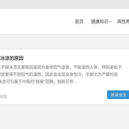
首页
健康知识
两性
脚冰凉的原因
性手脚冰凉主要原因是因为身体阳气虚衰，不能温煦人体，特别是处于
脚就更得不到阳气的温煦，因此会出现全身怕冷，手脚尤为严重的现
冰凉可归属于中医的“肢厥”范畴。肢厥又称...
阅读全文
608