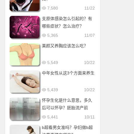
7,580
11/22
支原体感染怎么引起的？有
哪些症状？怎么治疗？
5,365
11/07
美颜又养胸应该怎么吃？
5,549
10/22
中年女性从这3个方面来养生
5,439
10/22
怀孕生化是什么意思，多久
后可以怀孕？胚胎流产前
兆！
5,441
10/11
b超看男女准吗？孕妇做b超