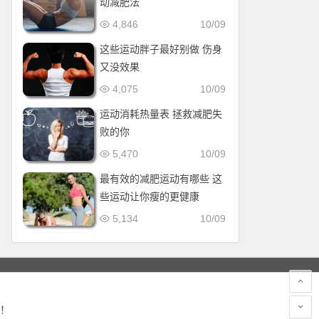
动减肥法
4,846
10/09
这些运动胖子最好别做 伤身
又没效果
4,075
10/09
运动消耗热量表 拯救减肥失
败的你
5,470
10/09
最有效的减肥运动有哪些 这
些运动让你瘦的更健康
5,134
10/09
！