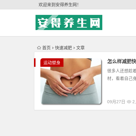
'); })();
欢迎来到安得养生网！
首页
快速减肥
文章
怎么样减肥快
运动塑身
很多人还想趁
材，看着自己
09月27日
2,