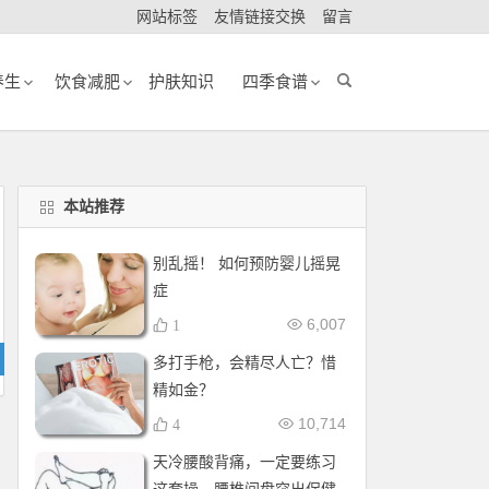
网站标签
友情链接交换
留言
养生
饮食减肥
护肤知识
四季食谱
本站推荐
别乱摇！ 如何预防婴儿摇晃
症
6,007
1
多打手枪，会精尽人亡？惜
精如金？
10,714
4
天冷腰酸背痛，一定要练习