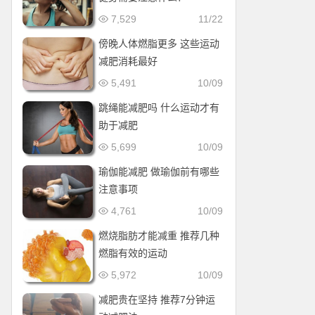
7,529
11/22
傍晚人体燃脂更多 这些运动
减肥消耗最好
5,491
10/09
跳绳能减肥吗 什么运动才有
助于减肥
5,699
10/09
瑜伽能减肥 做瑜伽前有哪些
注意事项
4,761
10/09
燃烧脂肪才能减重 推荐几种
燃脂有效的运动
5,972
10/09
减肥贵在坚持 推荐7分钟运