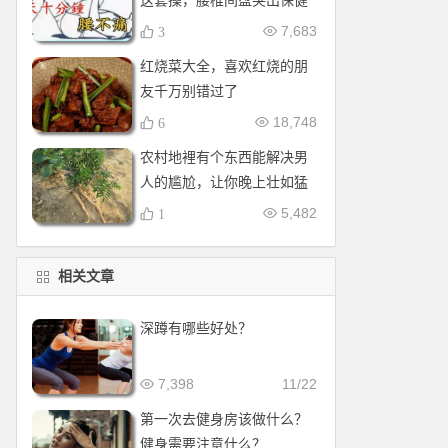
这套操，腰椎间盘突出保健
操，全套收好！每天十分钟
7,683
3
红烧菜大全，喜欢红烧的朋
友千万别错过了
18,748
6
农村地裡有个东西能解决男
人的尴尬，让你晚上壮如猛
牛床受不了
5,482
1
相关文章
深蹲有哪些好处？
7,398
11/22
第一次去健身房该做什么？
健身需要注意什么？