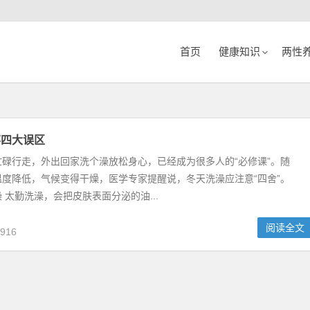
首页
健康知识
两性
弃四大误区
碌行走，外出回家洗个澡放松身心，已经成为很多人的“必修课”。随
度降低，气候变得干燥，医学专家提醒说，冬天洗澡应注意“四舍”。
 太勤洗澡，会把皮肤表面分泌的油...
阅读全文
916