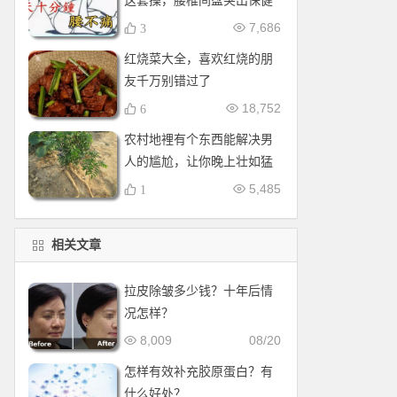
这套操，腰椎间盘突出保健
操，全套收好！每天十分钟
7,686
3
红烧菜大全，喜欢红烧的朋
友千万别错过了
18,752
6
农村地裡有个东西能解决男
人的尴尬，让你晚上壮如猛
牛床受不了
5,485
1
相关文章
拉皮除皱多少钱？十年后情
况怎样？
8,009
08/20
怎样有效补充胶原蛋白？有
什么好处？