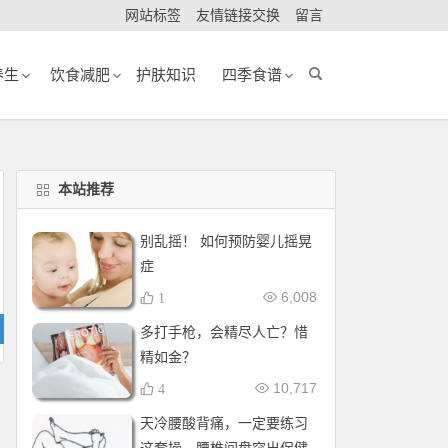
网站标签
友情链接交换
留言
养生
饮食减肥
护肤知识
四季食谱
本站推荐
别乱摇！ 如何预防婴儿摇晃
症
6,008
1
多打手枪，会精尽人亡？惜
精如金？
10,717
4
天冷腰酸背痛，一定要练习