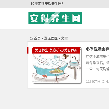
'); })();
欢迎来到安得养生网！
首页
洗澡误区
文章
冬季洗澡舍
美容养生/美容护肤/美容养颜
在这个城市里忙
着冬季来临，温
一舍：每天洗澡
11月07日
4,