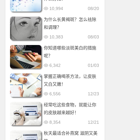
10,994
08/20
为什么长黄褐斑？怎么祛除
和调理？
10,383
08/03
你知道哪些淡斑美白的措施
呢？
6,342
01/03
掌握正确喝茶方法，让皮肤
又白又嫩！
6,556
12/23
经常吃这些食物，就能让你
的皮肤越来越好！
8,354
12/21
秋天最适合补燕窝 滋阴又美