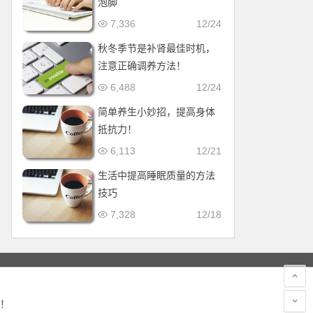
泡脚
7,336
12/24
秋冬季节是补肾最佳时机，
注意正确调养方法！
6,488
12/24
简单养生小妙招，提高身体
抵抗力！
6,113
12/21
生活中提高睡眠质量的方法
技巧
7,328
12/18
！