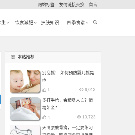
网站标签
友情链接交换
留言
养生
饮食减肥
护肤知识
四季食谱
本站推荐
别乱摇！ 如何预防婴儿摇晃
症
6,013
1
多打手枪，会精尽人亡？惜
精如金？
10,723
4
天冷腰酸背痛，一定要练习