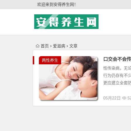
'); })();
欢迎来到安得养生网！
首页
爱滋病
文章
口交会不会传
两性养生
性传染病，无
行为仍存有不
更应建立全套防
05月22日
52