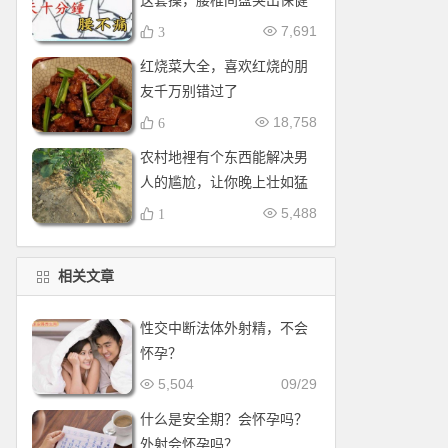
这套操，腰椎间盘突出保健
操，全套收好！每天十分钟
7,691
3
红烧菜大全，喜欢红烧的朋
友千万别错过了
18,758
6
农村地裡有个东西能解决男
人的尴尬，让你晚上壮如猛
牛床受不了
5,488
1
相关文章
性交中断法体外射精，不会
怀孕？
5,504
09/29
什么是安全期？会怀孕吗？
外射会怀孕吗？