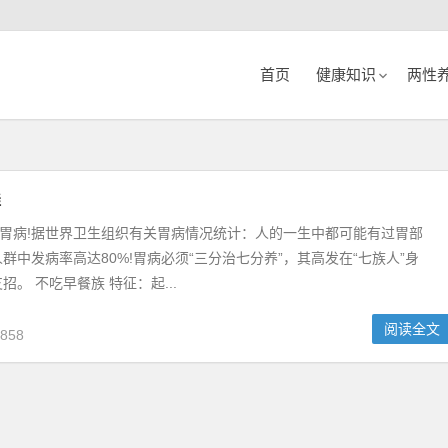
首页
健康知识
两性
群
有胃病!据世界卫生组织有关胃病情况统计：人的一生中都可能有过胃部
群中发病率高达80%!胃病必须“三分治七分养”，其高发在“七族人”身
。 不吃早餐族 特征：起...
阅读全文
858