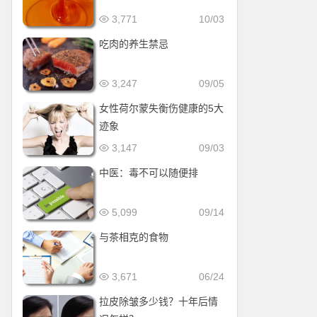
3,771
10/03
吃肉的养生禁忌
3,247
09/05
女性荷尔蒙失衡伤健康的5大
迹象
3,147
09/03
中医：毒不可以随便排
5,099
09/14
与茶相克的食物
3,671
06/24
拉皮除皱多少钱？十年后情