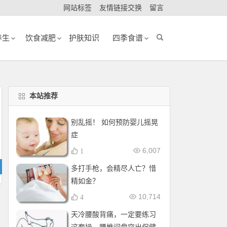
网站标签
友情链接交换
留言
养生
饮食减肥
护肤知识
四季食谱
本站推荐
别乱摇！ 如何预防婴儿摇晃
症
6,007
1
多打手枪，会精尽人亡？惜
精如金？
10,714
4
天冷腰酸背痛，一定要练习