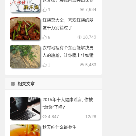
这套操，腰椎间盘突出保健
操，全套收好！每天十分钟
7,684
3
红烧菜大全，喜欢红烧的朋
友千万别错过了
18,749
6
农村地裡有个东西能解决男
人的尴尬，让你晚上壮如猛
牛床受不了
5,483
1
相关文章
2015年十大健康谣言, 你被
“忽悠”了吗?
4,847
12/28
秋天吃什么最养生