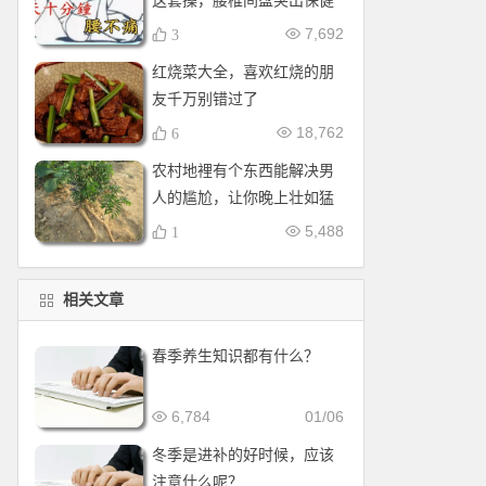
这套操，腰椎间盘突出保健
操，全套收好！每天十分钟
7,692
3
红烧菜大全，喜欢红烧的朋
友千万别错过了
18,762
6
农村地裡有个东西能解决男
人的尴尬，让你晚上壮如猛
牛床受不了
5,488
1
相关文章
春季养生知识都有什么？
6,784
01/06
冬季是进补的好时候，应该
注意什么呢？