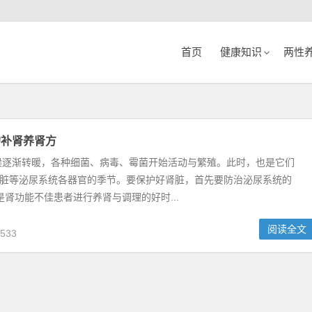
首页
健康知识
两性
的补肾养肾方
候逐渐转暖，各种细菌、病毒、霉菌开始活动与繁殖。此时，也是它们
肾脏等泌尿系统各器官的季节。要保护好肾脏，首先要防治泌尿系统的
是肾功能不佳患者进行养肾与调理的好时...
阅读全文
533