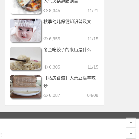
人气火锅避脂则吉
8,345
11/21
秋季幼儿保健知识普及文
6,955
11/15
冬至吃饺子的来历是什么
6,305
11/15
【私房食谱】大葱豆腐辛辣
炒
6,087
04/08
！