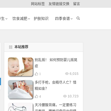
网站标签
友情链接交换
留言
养生
饮食减肥
护肤知识
四季食谱
本站推荐
别乱摇！ 如何预防婴儿摇晃
症
6,015
1
多打手枪，会精尽人亡？惜
精如金？
10,723
4
天冷腰酸背痛，一定要练习