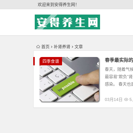
'); })();
欢迎来到安得养生网！
首页
补肾养肾
文章
春季最实际
四季食谱
春天，随着气
最容易“欺负”
感染。 春天也
03月14日
5,