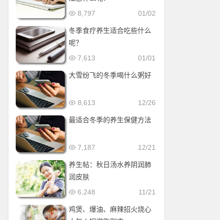
8,797
01/02
冬季食疗养生适合吃些什么
呢？
7,613
01/01
大雪纷飞的冬季喝什么粥好
8,613
12/26
最适合冬季的养生保健方法
7,187
12/21
养生帖：秋日汤水养阴润肺
润皮肤
6,248
11/21
鸡煲、爆油、麻辣招火烧心