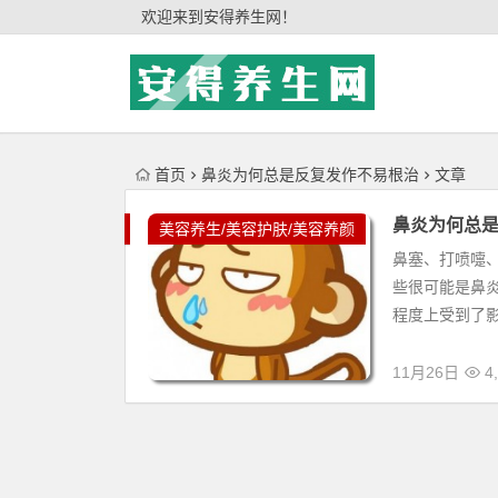
'); })();
欢迎来到安得养生网！
首页
鼻炎为何总是反复发作不易根治
文章
鼻炎为何总
美容养生/美容护肤/美容养颜
鼻塞、打喷嚏
些很可能是鼻炎
程度上受到了影
11月26日
4,