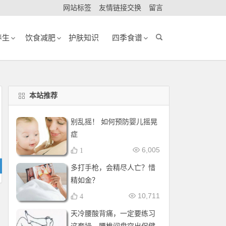
网站标签
友情链接交换
留言
养生
饮食减肥
护肤知识
四季食谱
本站推荐
别乱摇！ 如何预防婴儿摇晃
症
6,005
1
多打手枪，会精尽人亡？惜
精如金？
10,711
4
天冷腰酸背痛，一定要练习