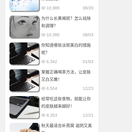
10,989
08/20
为什么长黄褐斑？怎么祛除
和调理？
10,380
08/03
你知道哪些淡斑美白的措施
呢？
6,342
01/03
掌握正确喝茶方法，让皮肤
又白又嫩！
6,554
12/23
经常吃这些食物，就能让你
的皮肤越来越好！
8,353
12/21
秋天最适合补燕窝 滋阴又美