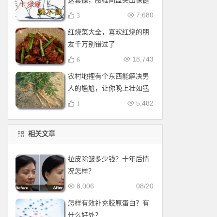
这套操，腰椎间盘突出保健
操，全套收好！每天十分钟
7,680
3
红烧菜大全，喜欢红烧的朋
友千万别错过了
18,743
6
农村地裡有个东西能解决男
人的尴尬，让你晚上壮如猛
牛床受不了
5,482
1
相关文章
拉皮除皱多少钱？十年后情
况怎样？
8,006
08/20
怎样有效补充胶原蛋白？有
什么好处？