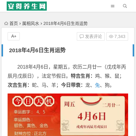
'); })();
首页
属相风水
2018年4月6日生肖运势
A+
发表评论
7,343
2018年4月6日生肖运势
2018年4月6日，星期五，农历二月廿一（戊戌年丙
辰月戊辰日），法定节假日。
特吉生肖：
鸡、猴、鼠；
次吉生肖：
蛇、马、羊；
今日带衰：
龙、
兔
、狗。