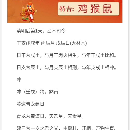
清明后第1天，乙木司令
干支戊戌年 丙辰月 戊辰日(大林木)
日干为戊土，与月干丙火相生，与年干戊土比和。
日支为辰土，与月支辰土相刑，与年支戌土相冲。
冲
冲（壬戌）狗，煞南
黄道青龙建日
青龙为黄道日，天乙星，天贵星。
建日为一岁之君之义，主健壮、旺相，万物生育、