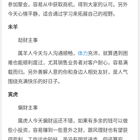
参加聚会，容易从中获取商机，得到大家的认可。另外
今天心情平静，适合通过学习来拓展自己的视野。
未羊
劫财主事
属羊人今天与人沟通顺畅，
体力
充沛，就算遇到困
难也能顺利度过，尤其销售业务者对客户耐心，容易满
载而归。另外善解人意的你和身边人相处友好，是人气
围绕充满快乐的好日子。
寅
虎
偏财主事
属虎人今天偏财运还不错，如果有多余的钱可以做
些小投资，容易赚到一些意外之财，跟风理财也有望获
得盈利。工作运也较好，虽没有明显进步，但还算安