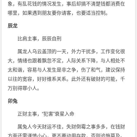
象，有乱花钱的情况发生，事后却搞不清楚钱都消费在
哪里，如果遇到朋友要你请客，也要适当控制。
辰龙
比肩主事，辰辰自刑
属龙人乌云盖顶的一天，外力干扰多，工作变化很
大，情绪也跟着飘忽不定，人际关系下降，与人相处不
太和谐，容易与人发生是非之争，伤了和气，建议保持
以往的宽容，好好维系关系。此外还有破财的可能，千
万别得罪小人。
卯兔
正财主事，“犯害”衰星入命
属兔人今天财运不佳，失财倒霉之事多多，在钱财
方面还需谨慎小心，更不要动用存款，否则追悔莫及。