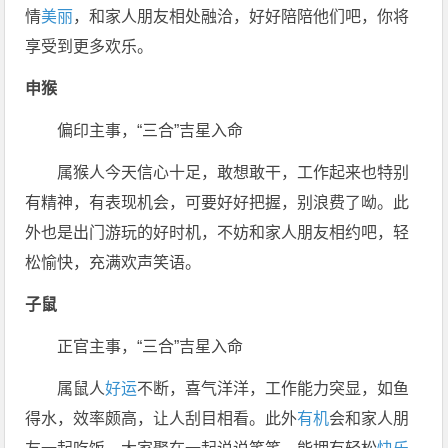
情
美丽
，和家人朋友相处融洽，好好陪陪他们吧，你将
享受到更多欢乐。
申猴
偏印主事，“三合”吉星入命
属猴人今天信心十足，敢想敢干，工作起来也特别
有精神，有表现机会，可要好好把握，别浪费了呦。此
外也是出门游玩的好时机，不妨和家人朋友相约吧，轻
松愉快，充满欢声笑语。
子鼠
正官主事，“三合”吉星入命
属鼠人
好运
不断，喜气洋洋，工作能力突显，如鱼
得水，效率颇高，让人刮目相看。此外
有机
会和家人朋