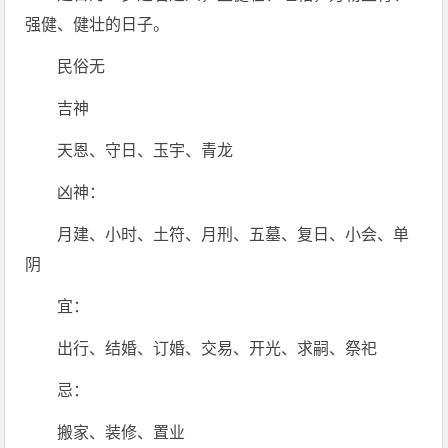
强健、健壮的日子。
民俗无
吉神
天恩、守日、玉宇、青龙
凶神：
月建、小时、土符、月刑、五墓、复日、小会、单
阴
宜：
出行、结婚、订婚、交易、开光、求嗣、祭祀
忌：
搬家、装修、置业