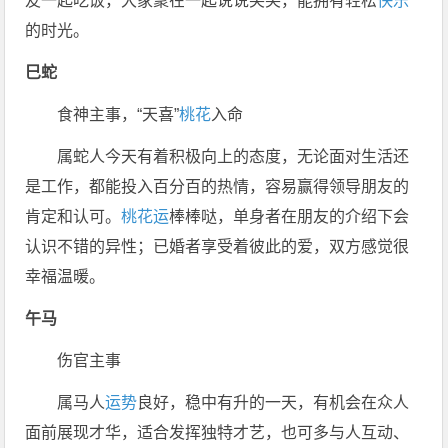
友一起吃饭，大家聚在一起说说笑笑，能拥有轻松
快乐
的时光。
巳蛇
食神主事，“天喜”
桃花
入命
属蛇人今天有着积极向上的态度，无论面对生活还
是工作，都能投入百分百的热情，容易赢得领导朋友的
肯定和认可。
桃花运
棒棒哒，单身者在朋友的介绍下会
认识不错的异性；已婚者享受着彼此的爱，双方感觉很
幸福温暖。
午马
伤官主事
属马人
运势
良好，稳中有升的一天，有机会在众人
面前展现才华，适合发挥独特才艺，也可多与人互动、