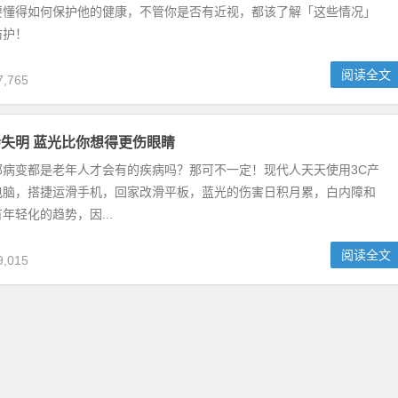
要懂得如何保护他的健康，不管你是否有近视，都该了解「这些情况」
防护！
阅读全文
,765
失明 蓝光比你想得更伤眼睛
部病变都是老年人才会有的疾病吗？那可不一定！现代人天天使用3C产
电脑，搭捷运滑手机，回家改滑平板，蓝光的伤害日积月累，白内障和
年轻化的趋势，因...
阅读全文
,015