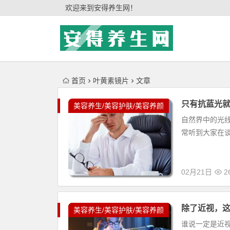
'); })();
欢迎来到安得养生网！
首页
叶黄素镜片
文章
只有抗蓝光就
美容养生/美容护肤/美容养颜
自然界中的光
常听到大家在
02月21日
26
除了近视，
美容养生/美容护肤/美容养颜
谁说一定是近