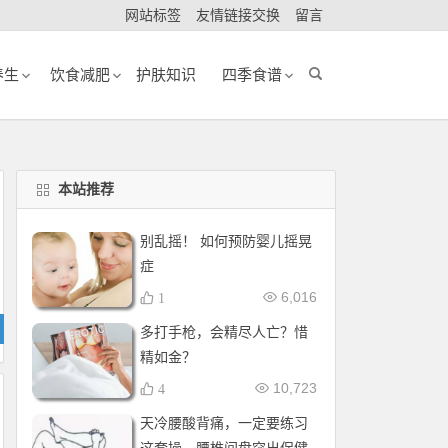
网站标签
友情链接交换
留言
养生
饮食减肥
护肤知识
四季食谱
本站推荐
别乱摇！ 如何预防婴儿摇晃
症
6,016
1
多打手枪，会精尽人亡？惜
精如金？
10,723
4
天冷腰酸背痛，一定要练习