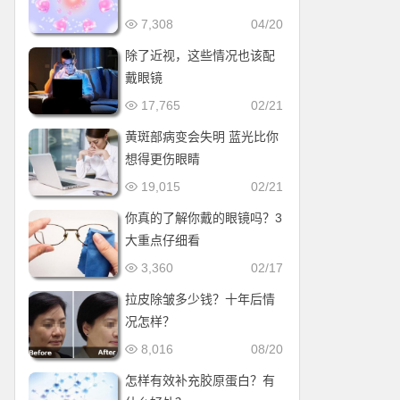
7,308
04/20
除了近视，这些情况也该配
戴眼镜
17,765
02/21
黄斑部病变会失明 蓝光比你
想得更伤眼睛
19,015
02/21
你真的了解你戴的眼镜吗？3
大重点仔细看
3,360
02/17
拉皮除皱多少钱？十年后情
况怎样？
8,016
08/20
怎样有效补充胶原蛋白？有