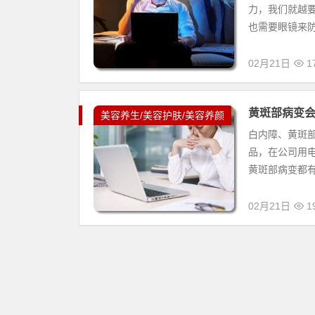
力，我们就越
也需要眼镜来
02月21日
17
黄斑部病变会
美容养生/美容护肤/美容养颜
白内障、黄斑
品，在公司用
黄斑部病变都有
02月21日
19