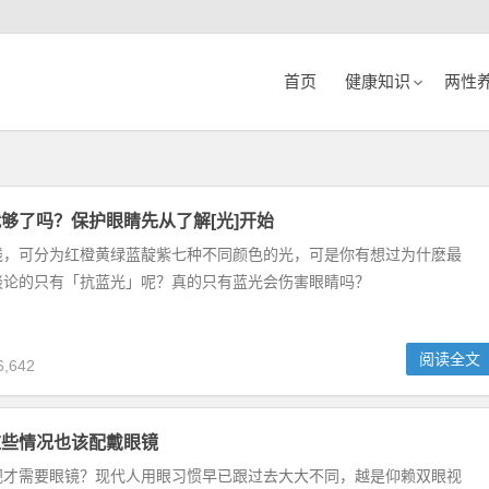
首页
健康知识
两性
够了吗？保护眼睛先从了解[光]开始
线，可分为红橙黄绿蓝靛紫七种不同颜色的光，可是你有想过为什麽最
谈论的只有「抗蓝光」呢？真的只有蓝光会伤害眼睛吗？
阅读全文
,642
这些情况也该配戴眼镜
视才需要眼镜？现代人用眼习惯早已跟过去大大不同，越是仰赖双眼视