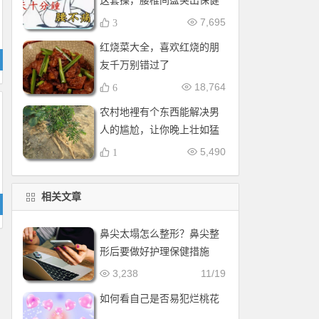
这套操，腰椎间盘突出保健
操，全套收好！每天十分钟
7,695
3
红烧菜大全，喜欢红烧的朋
友千万别错过了
18,764
6
农村地裡有个东西能解决男
人的尴尬，让你晚上壮如猛
牛床受不了
5,490
1
相关文章
鼻尖太塌怎么整形？鼻尖整
形后要做好护理保健措施
3,238
11/19
如何看自己是否易犯烂桃花