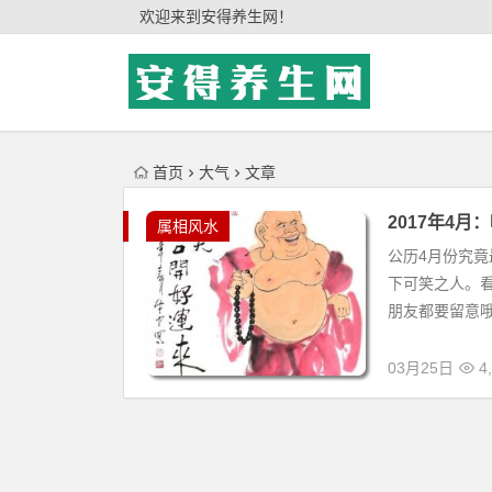
'); })();
欢迎来到安得养生网！
首页
大气
文章
2017年4
属相风水
公历4月份究竟
下可笑之人。
朋友都要留意哦
03月25日
4,