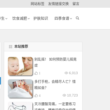
网站标签
友情链接交换
留言
养生
饮食减肥
护肤知识
四季食谱
本站推荐
别乱摇！ 如何预防婴儿摇晃
症
6,013
1
多打手枪，会精尽人亡？惜
精如金？
10,723
4
天冷腰酸背痛，一定要练习