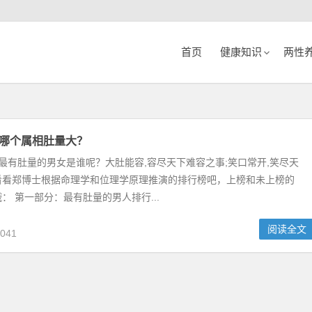
首页
健康知识
两性
月：哪个属相肚量大？
最有肚量的男女是谁呢？大肚能容,容尽天下难容之事;笑口常开,笑尽天
看看郑博士根据命理学和位理学原理推演的排行榜吧，上榜和未上榜的
： 第一部分：最有肚量的男人排行...
阅读全文
041