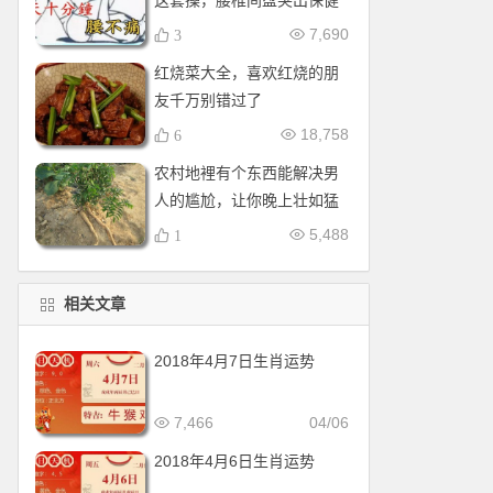
这套操，腰椎间盘突出保健
操，全套收好！每天十分钟
7,690
3
红烧菜大全，喜欢红烧的朋
友千万别错过了
18,758
6
农村地裡有个东西能解决男
人的尴尬，让你晚上壮如猛
牛床受不了
5,488
1
相关文章
2018年4月7日生肖运势
7,466
04/06
2018年4月6日生肖运势