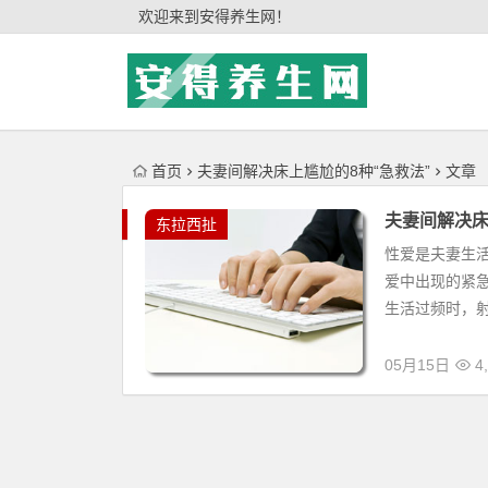
'); })();
欢迎来到安得养生网！
首页
夫妻间解决床上尴尬的8种“急救法”
文章
夫妻间解决床
东拉西扯
性爱是夫妻生
爱中出现的紧
生活过频时，射
05月15日
4,