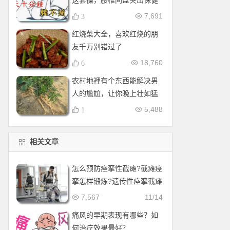
这套操，腰椎间盘突出保健
操，全套收好！每天十分钟
7,691
3
红烧菜大全，喜欢红烧的朋
友千万别错过了
18,760
6
农村地裡有个东西能解决男
人的尴尬，让你晚上壮如猛
牛床受不了
5,488
1
相关文章
怎么预防痉挛性截瘫?截瘫痉
挛怎样锻炼?遗传性痉挛截瘫
会加重吗?
7,567
11/14
痛风的早期表现有哪些？如
何治疗效果最好？