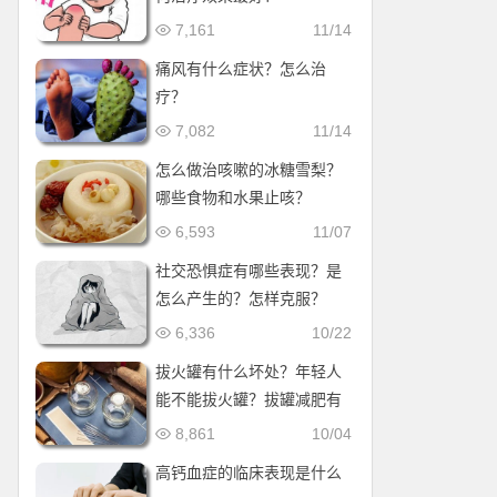
7,161
11/14
痛风有什么症状？怎么治
疗？
7,082
11/14
怎么做治咳嗽的冰糖雪梨？
哪些食物和水果止咳？
6,593
11/07
社交恐惧症有哪些表现？是
怎么产生的？怎样克服？
6,336
10/22
拔火罐有什么坏处？年轻人
能不能拔火罐？拔罐减肥有
何害处?
8,861
10/04
高钙血症的临床表现是什么