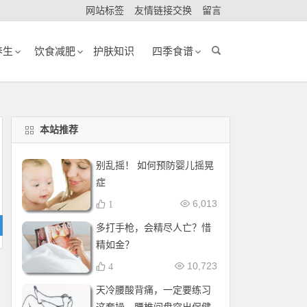
网站标签
友情链接交换
留言
养生
饮食减肥
护肤知识
四季食谱
本站推荐
别乱摇！ 如何预防婴儿摇晃
症
6,013
1
多打手枪，会精尽人亡？惜
精如金？
10,723
4
天冷腰酸背痛，一定要练习