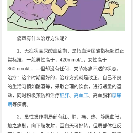
痛风有什么治疗方法呢？
​1、无症状高尿酸血症期，是指血清尿酸指标超过正
常标准，一般男性高于，420mmol/L，女性高于
360mmol/L，—但却没有任何，关节疼痛不适的状态。
治疗：这个时期最好的，治疗方式就是改正，自己不良
的生活习惯如酗酒等，采取合理的饮食，进行适量的运
动，同时积极预防和治疗
肥胖
、
高血压
、高血脂和
糖尿
病
等疾病。
2、急性发作期局部有红、肿、痛、热、静脉曲张，
触之痛剧，向下肢发射，至白天可好转，但局部体征反