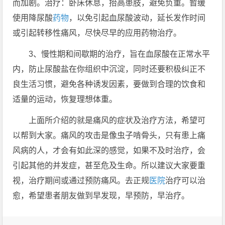
而加剧。治疗：卧床休息，抬高患肢，避免负重。暂缓
使用降尿酸
药物
，以免引起血尿酸波动，延长发作时间
或引起转移性痛风，尽快尽早的应用药物治疗。
3、慢性期和间歇期的治疗，旨在血尿酸在正常水平
内，防止尿酸盐在你组织中沉淀，同时还要积极纠正不
良生活习惯，避免各种诱发因素，要做到合理的饮食和
适量的运动，恢复理想体重。
​上面所介绍的就是痛风的症状及治疗方法，希望可
以帮到大家。痛风的攻击是像虫子啃骨头，只有患上痛
风病的人，才会有如此深的感觉，如果不及时治疗，会
引起其他的并发症，甚至危及生命。所以建议大家要重
视，治疗期间或通过预防痛风。去正规
医院
治疗可以治
愈，希望患者朋友做到早发现，早预防，早治疗。