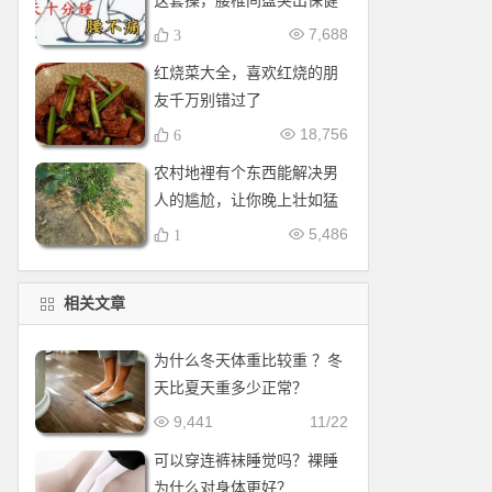
这套操，腰椎间盘突出保健
操，全套收好！每天十分钟
7,688
3
红烧菜大全，喜欢红烧的朋
友千万别错过了
18,756
6
农村地裡有个东西能解决男
人的尴尬，让你晚上壮如猛
牛床受不了
5,486
1
相关文章
为什么冬天体重比较重 ？冬
天比夏天重多少正常？
9,441
11/22
可以穿连裤袜睡觉吗？裸睡
为什么对身体更好？