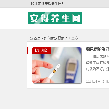
'); })();
欢迎来到安得养生网！
首页
如何确定得病了
文章
糖尿病能治
健康知识
糖尿病能治好
候糖尿病可能
病就治不好，还
11月14日
8,