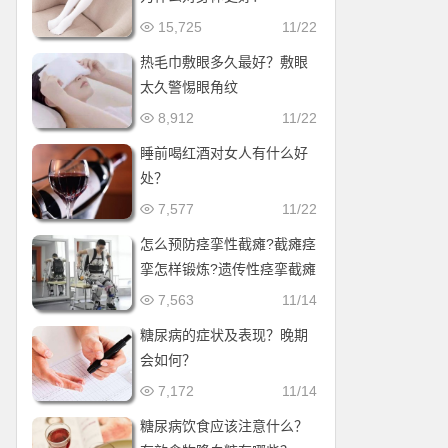
15,725
11/22
热毛巾敷眼多久最好？敷眼
太久警惕眼角纹
8,912
11/22
睡前喝红酒对女人有什么好
处？
7,577
11/22
怎么预防痉挛性截瘫?截瘫痉
挛怎样锻炼?遗传性痉挛截瘫
会加重吗?
7,563
11/14
糖尿病的症状及表现？晚期
会如何？
7,172
11/14
糖尿病饮食应该注意什么？