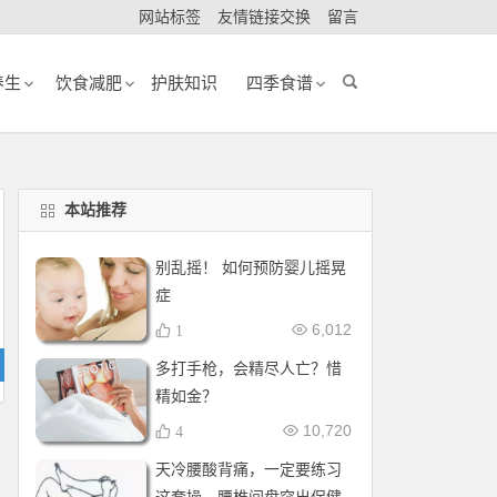
网站标签
友情链接交换
留言
养生
饮食减肥
护肤知识
四季食谱
本站推荐
别乱摇！ 如何预防婴儿摇晃
症
6,012
1
多打手枪，会精尽人亡？惜
精如金？
10,720
4
天冷腰酸背痛，一定要练习