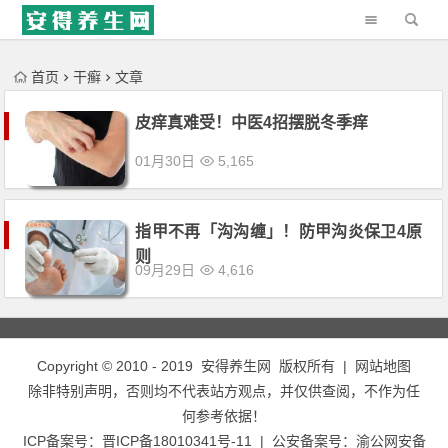
'); })();
首页
干癣
文章
皮痒真难受！中医4招摆脱冬季痒
01月30日
5,165
指甲不再「沟沟缠」！防甲沟炎保卫4原
则
09月29日
4,616
Copyright © 2010 - 2019
安得养生网
版权所有 |
网站地图
除非特别声明，否则均不代表站方观点，并仅供查阅，不作为任
何参考依据！
ICP备案号：
晋ICP备18010341号-11
| 公安备案号：
渝公网安备