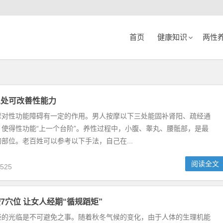
首页
健康知识
两性
三处可改善性能力
摩对性功能障碍有一定的作用。男人按摩以下三处能固补肾阳、疏经通
使得性功能“上一个台阶”。养性过程中，小腹、睾丸、腰骶部，是最
部位。老百姓可以参考以下手法，自己在...
阅读全文
525
7穴位 让女人经期“循规蹈矩”
经的光临是不可避免之事。随着秋冬气候的变化，由于人体的生理机能