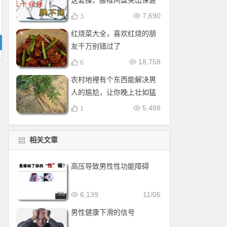
这套操，腰椎间盘突出保健
操，全套收好！每天十分钟
7,690
3
红烧菜大全，喜欢红烧的朋
友千万别错过了
18,758
6
农村地裡有个东西能解决男
人的尴尬，让你晚上壮如猛
牛床受不了
5,488
1
相关文章
高压导致男性性功能障碍
6,139
11/05
男性健康下滑的信号