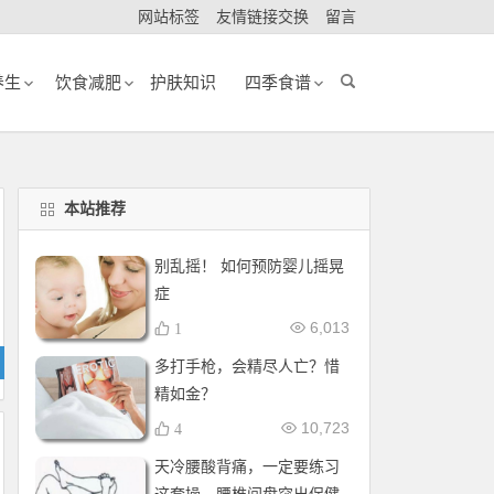
网站标签
友情链接交换
留言
养生
饮食减肥
护肤知识
四季食谱
本站推荐
别乱摇！ 如何预防婴儿摇晃
症
6,013
1
多打手枪，会精尽人亡？惜
精如金？
10,723
4
天冷腰酸背痛，一定要练习