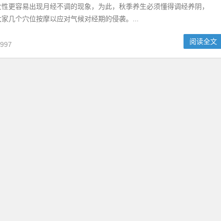
女性更容易出现月经不调的现象，为此，秋季养生必须懂得调经养阴，
家几个穴位按摩以应对气候对经期的侵袭。...
阅读全文
997