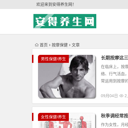
'); })();
欢迎来到安得养生网！
首页
按摩保健
文章
长期按摩这
男性保健/养生
在临床上，按
络、行气活血，
常运用到按摩的
09月04日
2,
秋季调经常按
女性保健/养生
作为女性，月