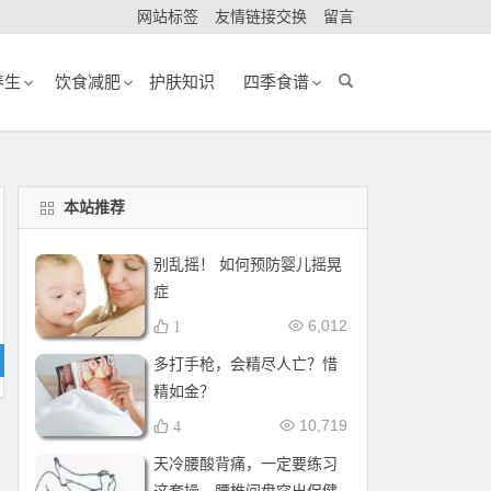
网站标签
友情链接交换
留言
养生
饮食减肥
护肤知识
四季食谱
本站推荐
别乱摇！ 如何预防婴儿摇晃
症
6,012
1
多打手枪，会精尽人亡？惜
精如金？
10,719
4
天冷腰酸背痛，一定要练习