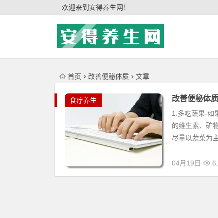
'); })();
欢迎来到安得养生网！
首页
改善便秘体质
文章
改善便秘体
食疗养生
1.多吃蔬果-
的维生素、矿
尽量以蔬菜为主
04月19日
6,