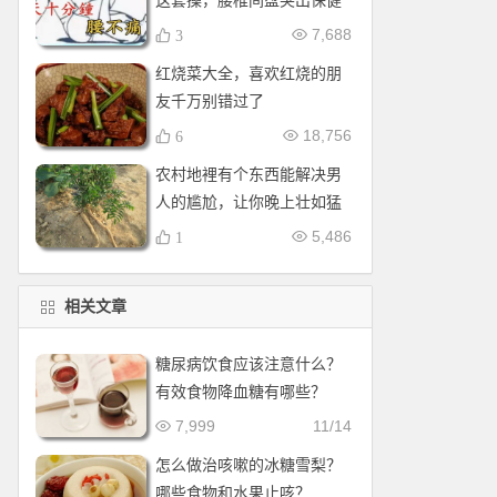
这套操，腰椎间盘突出保健
操，全套收好！每天十分钟
7,688
3
红烧菜大全，喜欢红烧的朋
友千万别错过了
18,756
6
农村地裡有个东西能解决男
人的尴尬，让你晚上壮如猛
牛床受不了
5,486
1
相关文章
糖尿病饮食应该注意什么？
有效食物降血糖有哪些？
7,999
11/14
怎么做治咳嗽的冰糖雪梨？
哪些食物和水果止咳？