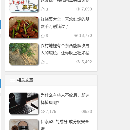
这套操，腰椎间盘突出保健
操，全套收好！每天十分钟
7,699
3
红烧菜大全，喜欢红烧的朋
友千万别错过了
18,770
6
农村地裡有个东西能解决男
人的尴尬，让你晚上壮如猛
牛床受不了
5,492
1
相关文章
为什么有些人不纹眉，却选
择植眉呢?
7,175
08/23
伊索b3c的成分 成分很安全
哦