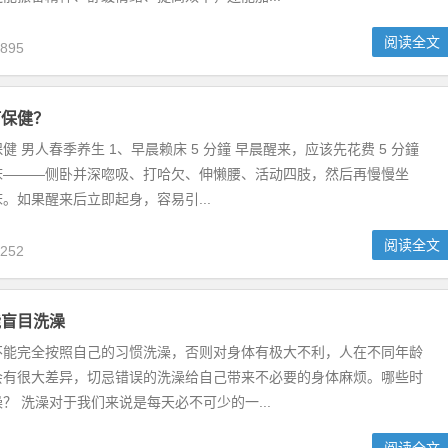
阅读全文
895
何保健？
健 男人春季养生 1、早晨赖床 5 分鐘 早晨醒来，应该先花费 5 分鐘
床———侧卧并深唿吸、打哈欠、伸懒腰、活动四肢，然后再慢慢坐
。如果醒来后立即起身，容易引...
阅读全文
252
能盲目洗澡
不能完全按照自己的习惯洗澡，否则对身体有极大不利，人在不同年龄
会有很大差异，切忌错误的洗澡给自己带来不必要的身体麻烦。哪些时
？ 洗澡对于我们来说是每天必不可少的一...