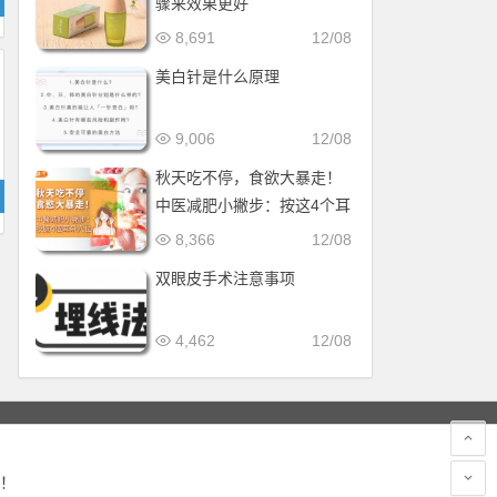
骤来效果更好
8,691
12/08
美白针是什么原理
9,006
12/08
秋天吃不停，食欲大暴走！
中医减肥小撇步：按这4个耳
朵穴位
8,366
12/08
双眼皮手术注意事项
4,462
12/08
！