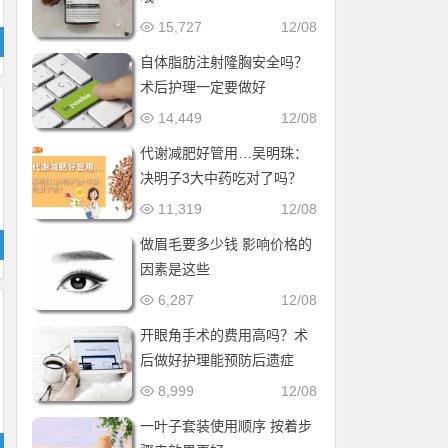
15,727
12/08
自体脂肪注射隆胸安全吗？
术后护理一定要做好
14,449
12/08
代谢减肥好管用…吴明珠：
决明子3大中药吃对了吗？
11,319
12/08
做眉毛要多少钱 影响价格的
因素是这些
6,287
12/08
开眼角手术的费用高吗？术
后做好护理能预防后遗症
8,999
12/08
一叶子套装使用顺序 按着步