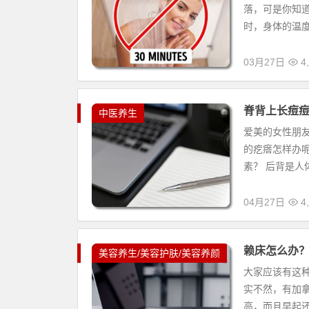
落，可是你知道
时，身体的温度
03月27日
4,
脊背上长痘痘
中医养生
爱美的女性朋
的疙瘩怎样办
素？ 后背是人
04月27日
4,
赖床怎么办
美容养生/美容护肤/美容养颜
大家应该有这
实不然，有加
高，而且早起还