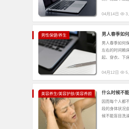
04月14日
3,
男人春季如
男性保健/养生
男人春季如何保
左右的时间赖
起、穿衣、下床
04月12日
5,
什么时候不
美容养生/美容护肤/美容养颜
因而每个人都
段的身体状况
候不能盲目洗澡