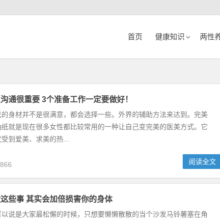
首页
健康知识
两性
沟通很重要 3个准备工作一定要做好！
己的身材并不是很满意，都会选择一些。外界的辅助方法来达到。完美
抽纸就是现在很多女性都比较常用的一种让自己变完美的医美方式。它
受到爱美、求美的热...
阅读全文
866
这些事 其实会加倍损害你的身体
可以说是大家最松懈的时候，只想要懒懒散散的当个沙发马铃薯塞在角