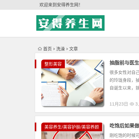
'); })();
欢迎来到安得养生网！
首页
洗澡
文章
抽脂前与医生
整形美容
很多女性对自
的玲珑身段，
自诞生以来，就
11月23日
3,
吃饱后如果做
美容养生/美容护肤/美容养颜
刚吃饱的时候