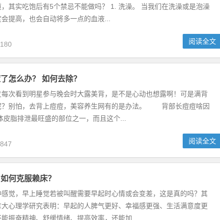
，其实吃饱后有5个禁忌不能做吗？ 1. 洗澡。 当我们在洗澡或是泡澡
会提高，也会自动将多一点的血液...
阅读全文
180
了怎么办？ 如何去除？
友每次看到明星参与晚会时大露美背，是不是心动也想露啊！可是满背
呢？别怕，去背上痘痘，美容养生网有的是办法。 背部长痘痘啥因
体皮脂排泄最旺盛的部位之一，而且这个...
阅读全文
847
？如何克服赖床？
种感觉，早上睡觉若被叫醒需要早起时心情或会变差，这是真的吗？其
拿大心理学研究表明：早起的人脾气更好、幸福感更强、生活满意度更
能振奋精神、舒缓情绪、提高效率，还能加...