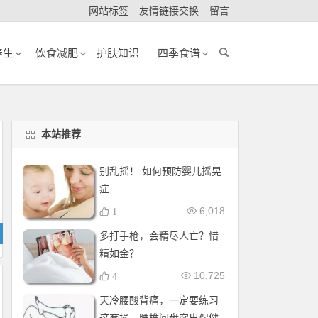
网站标签
友情链接交换
留言
养生
饮食减肥
护肤知识
四季食谱
本站推荐
别乱摇！ 如何预防婴儿摇晃
症
6,018
1
多打手枪，会精尽人亡？惜
精如金？
10,725
4
天冷腰酸背痛，一定要练习