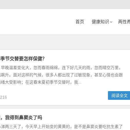
首页
健康知识
两性
寒季节交替要怎样保健？
，早晚温差变化大，忽而春雨绵绵，连下好几天的雨，忽而晴空万里，
温飙升。面对这样的气候，很多人都出现了过敏现象，甚至心情也会跟
绪大受影响；在这春末夏初季节交替时，我...
阅读全文
216
黏，我得到鼻窦炎了吗
鼻涕两三天了，今天早上开始变的黄黄的，是不是鼻窦炎要吃抗生素了