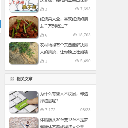
这套操，腰椎间盘突出保健
操，全套收好！每天十分钟
7,693
3
红烧菜大全，喜欢红烧的朋
友千万别错过了
18,763
6
农村地裡有个东西能解决男
人的尴尬，让你晚上壮如猛
牛床受不了
5,490
1
相关文章
为什么有些人不纹眉，却选
择植眉呢?
7,172
08/23
体脂肪从30%变13%不是梦
健康体态养成秘技大公开