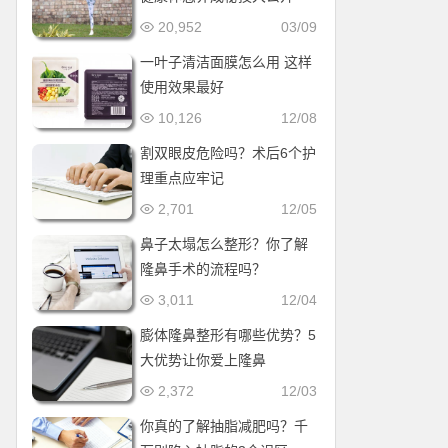
20,952
03/09
一叶子清洁面膜怎么用 这样
使用效果最好
10,126
12/08
割双眼皮危险吗？术后6个护
理重点应牢记
2,701
12/05
鼻子太塌怎么整形？你了解
隆鼻手术的流程吗？
3,011
12/04
膨体隆鼻整形有哪些优势？5
大优势让你爱上隆鼻
2,372
12/03
你真的了解抽脂减肥吗？千