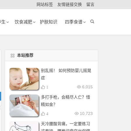
网站标签
友情链接交换
留言
养生
饮食减肥
护肤知识
四季食谱
本站推荐
别乱摇！ 如何预防婴儿摇晃
症
6,015
1
多打手枪，会精尽人亡？惜
精如金？
10,723
4
天冷腰酸背痛，一定要练习