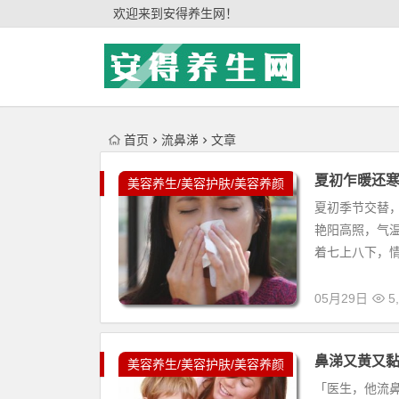
'); })();
欢迎来到安得养生网！
首页
流鼻涕
文章
夏初乍暖还
美容养生/美容护肤/美容养颜
夏初季节交替
艳阳高照，气
着七上八下，情
05月29日
5,
鼻涕又黄又
美容养生/美容护肤/美容养颜
「医生，他流