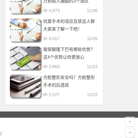
万别陷入抽脂的3个误区
4,073
11/30
纹唇手术的适应及禁忌人群
大家来了解一下吧！
4,017
11/26
玻尿酸隆下巴有哪些优势？
这4个优势让你更放心
3,860
11/23
方脸整形安全吗？方脸整形
手术的后遗症
3,527
11/22
！