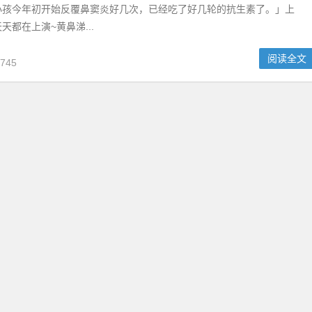
小孩今年初开始反覆鼻窦炎好几次，已经吃了好几轮的抗生素了。」上
天都在上演~黄鼻涕...
阅读全文
745