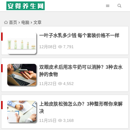
'); })();
首页
电脑
文章
一叶子水乳多少钱 每个套装价格不一样
12月08日
7,791
双眼皮术后用冻牛奶可以消肿？3种去水
肿的食物
11月22日
4,552
上睑皮肤松弛怎么办？3种整形帮你来解
决
11月15日
3,168