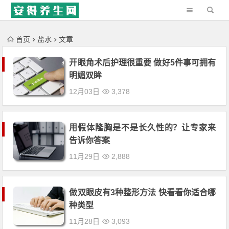
'); })();
首页
盐水
文章
开眼角术后护理很重要 做好5件事可拥有
明媚双眸
12月03日
3,378
用假体隆胸是不是长久性的？让专家来
告诉你答案
11月29日
2,888
做双眼皮有3种整形方法 快看看你适合哪
种类型
11月28日
3,093