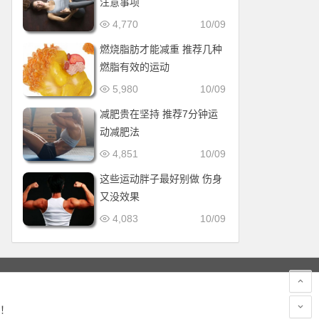
注意事项
4,770
10/09
燃烧脂肪才能减重 推荐几种
燃脂有效的运动
5,980
10/09
减肥贵在坚持 推荐7分钟运
动减肥法
4,851
10/09
这些运动胖子最好别做 伤身
又没效果
4,083
10/09
！