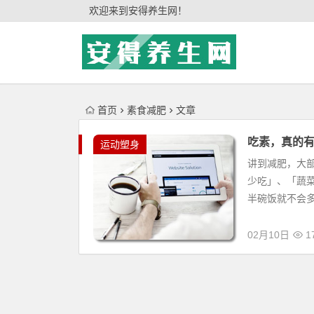
'); })();
欢迎来到安得养生网！
首页
素食减肥
文章
吃素，真的
运动塑身
讲到减肥，大
少吃」、「蔬
半碗饭就不会多
02月10日
17