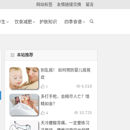
网站标签
友情链接交换
留言
养生
饮食减肥
护肤知识
四季食谱
本站推荐
别乱摇！ 如何预防婴儿摇晃
症
6,018
1
多打手枪，会精尽人亡？惜
精如金？
10,725
4
天冷腰酸背痛，一定要练习