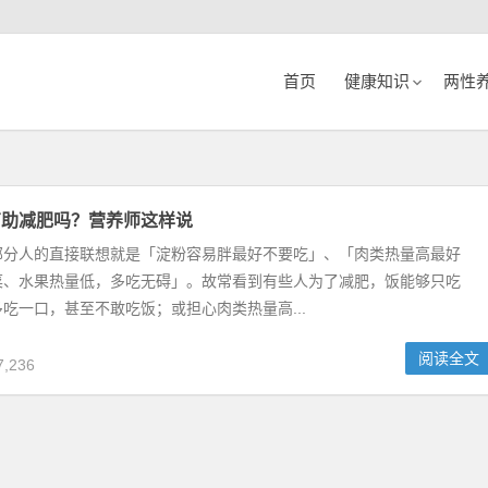
首页
健康知识
两性
有助减肥吗？营养师这样说
部分人的直接联想就是「淀粉容易胖最好不要吃」、「肉类热量高最好
菜、水果热量低，多吃无碍」。故常看到有些人为了减肥，饭能够只吃
吃一口，甚至不敢吃饭；或担心肉类热量高...
阅读全文
,236