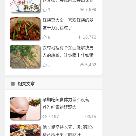
这套操，腰椎间盘突出保健
操，全套收好！每天十分钟
7,699
3
红烧菜大全，喜欢红烧的朋
友千万别错过了
18,772
6
农村地裡有个东西能解决男
人的尴尬，让你晚上壮如猛
牛床受不了
5,492
1
相关文章
孕期吃蔬食体力差？没营
养？吃素错误观念
7,197
03/15
他长期坚持吃素，没想到体
检竟检出患了脂肪肝