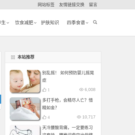
网站标签
友情链接交换
留言
养生
饮食减肥
护肤知识
四季食谱
本站推荐
别乱摇！ 如何预防婴儿摇晃
症
6,008
1
多打手枪，会精尽人亡？惜
精如金？
10,717
4
天冷腰酸背痛，一定要练习