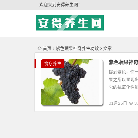
'); })();
欢迎来到安得养生网！
首页
紫色蔬果神奇养生功效
文章
紫色蔬果神
食疗养生
提到紫色，你一
果之所以显现
它的抗氧化性能
01月25日
3,