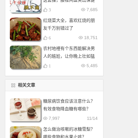
这套操，腰椎间盘突出保健
操，全套收好！每天十分钟
7,685
3
红烧菜大全，喜欢红烧的朋
友千万别错过了
18,751
6
农村地裡有个东西能解决男
人的尴尬，让你晚上壮如猛
牛床受不了
5,485
1
相关文章
糖尿病饮食应该注意什么？
有效食物降血糖有哪些？
7,997
11/14
怎么做治咳嗽的冰糖雪梨？
哪些食物和水果止咳？