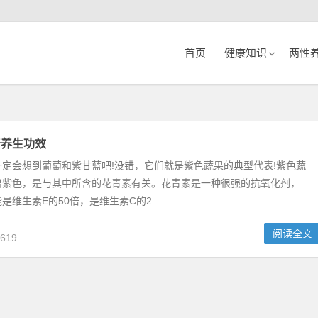
首页
健康知识
两性
奇养生功效
定会想到葡萄和紫甘蓝吧!没错，它们就是紫色蔬果的典型代表!紫色蔬
出紫色，是与其中所含的花青素有关。花青素是一种很强的抗氧化剂，
是维生素E的50倍，是维生素C的2...
阅读全文
619