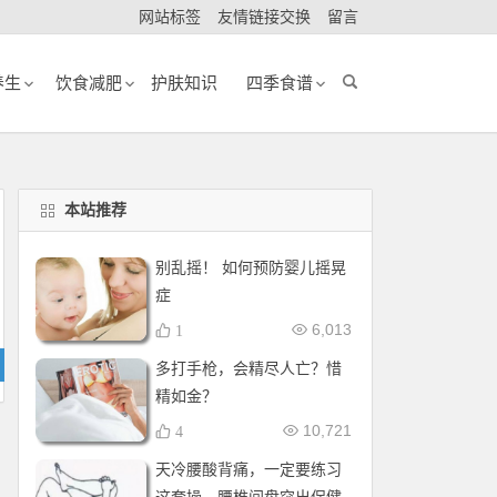
网站标签
友情链接交换
留言
养生
饮食减肥
护肤知识
四季食谱
本站推荐
别乱摇！ 如何预防婴儿摇晃
症
6,013
1
多打手枪，会精尽人亡？惜
精如金？
10,721
4
天冷腰酸背痛，一定要练习