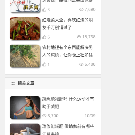
这套操，腰椎间盘突出保健
操，全套收好！每天十分钟
7,690
3
红烧菜大全，喜欢红烧的朋
友千万别错过了
18,758
6
农村地裡有个东西能解决男
人的尴尬，让你晚上壮如猛
牛床受不了
5,488
1
相关文章
跳绳能减肥吗 什么运动才有
助于减肥
5,700
10/09
瑜伽能减肥 做瑜伽前有哪些
注意事项