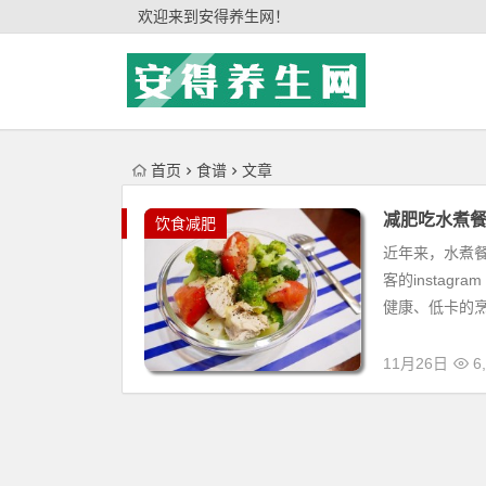
'); })();
欢迎来到安得养生网！
首页
食谱
文章
减肥吃水煮餐
饮食减肥
近年来，水煮
客的insta
健康、低卡的烹
11月26日
6,