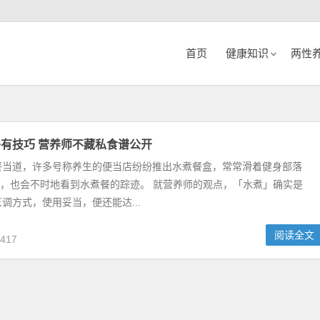
首页
健康知识
两性
有技巧 营养师不藏私食谱公开
餐当道，许多号称养生的便当店纷纷推出水煮餐盒，常常滑着健身部落
gram ，也会不时地看到水煮餐的踪迹。 就营养师的观点，「水煮」确实是
调方式，使用妥当，便还能达...
阅读全文
417