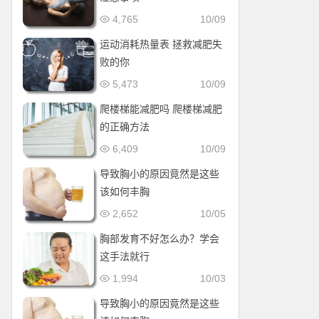
4,765
10/09
运动消耗热量表 拯救减肥失
败的你
5,473
10/09
爬楼梯能减肥吗 爬楼梯减肥
的正确方法
6,409
10/09
导致胸小的原因竟然是这些
该如何丰胸
2,652
10/05
胸部发育不好怎么办？学会
这手法就行
1,994
10/03
导致胸小的原因竟然是这些