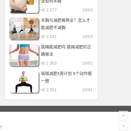
该如何丰胸
2,377
10/03
丰胸与减肥难两全？怎么才
能减肥不减胸
2,181
10/03
跳绳能减肥吗 跳绳减肥的正
确做法
2,953
10/01
瑜珈减肥4周计划 8个动作瘦
一圈
2,261
10/01
！