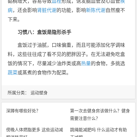
黏稠增大，容易导致
血栓
形成，诱发脑血管及心血管
疾
病
，还会影响
肾脏
代谢
的功能，影响
新陈代谢
自然瘦不
下来。
习惯八：盒饭是隐形杀手
盒饭过于油腻，口味偏重，而且可能添加化学调味
料，这些往往成了看不见的肥胖因子。在无法避免吃盒
饭的情况下，尽量减少油炸类或高
热量
的食物，多挑选
蔬菜
或蒸煮的食物作为配菜。
所属分类：
运动塑身
深蹲有哪些好处？
第一次去健身房该做什么？健身
需要注意什么？
傍晚人体燃脂更多 这些运动减
跳绳能减肥吗 什么运动才有助