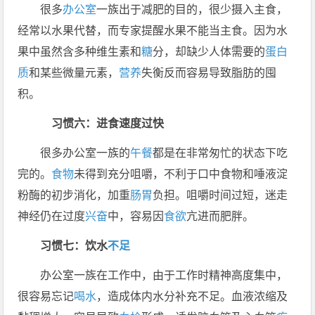
很多
办公室
一族出于减肥的目的，很少摄入主食，
经常以水果代替，而专家提醒水果不能当主食。因为水
果中虽然含多种维生素和
糖
分，却缺少人体需要的
蛋白
质
和某些微量元素，
营养
失衡反而容易导致脂肪的囤
积。
习惯六：进食速度过快
很多办公室一族的
午餐
都是在非常匆忙的状态下吃
完的。
食物
未得到充分咀嚼，不利于口中食物和唾液淀
粉酶的初步消化，加重
肠胃
负担。咀嚼时间过短，迷走
神经仍在过度
兴奋
中，容易因
食欲
亢进而肥胖。
习惯七：饮水
不足
办公室一族在工作中，由于工作时精神高度集中，
很容易忘记
喝水
，造成体内水分补充不足。血液浓缩及