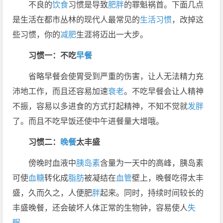
不良的
饮食
习惯是导致
肥胖
的罪魁祸首。下面几点
是生活在都市丛林的现代人最常见的
生活习惯
，改掉这
些习惯，你的
减肥
生涯将迈出一大步。
习惯一：不吃
早餐
省略早餐会使胃受到严重的伤害，让人无法精力充
沛地工作，而且还容易加速
衰老
。不吃早餐会让人精神
不振，容易以多进食的方式打起精神，不知不觉就
发胖
了。而且不吃早饭还使中午进餐量大增哦。
习惯二：
晚餐
太丰盛
傍晚时血液中
胰岛素
含量为一天中的高峰，胰岛素
可使
血糖
转化成
脂肪
被凝结在
血管
壁上，晚餐吃得太丰
盛，久而久之，人便肥
胖
起来。同时，持续时间较长的
丰盛晚餐，还会破坏人体正常的生物钟，容易使人
失
眠
。