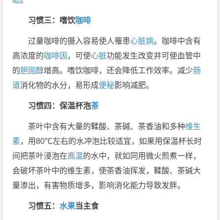
习惯三：嗜饮
咖啡
过量咖啡的摄入容易使人罹患
心脏病
。咖啡中含有
高浓度的
咖啡因
，可使
心脏
功能发生改变并可使血管中
的
胆固醇
增高。嗜饮咖啡，还会降低工作效率。减少
肠
道
消化物的水分，易形成
便秘
影响减肥。
习惯四：保温杯泡
茶
茶叶中含有大量的鞣酸、茶碱、茶香油和多种
维生
素
，用80℃左右的水冲泡比较适宜，如果用保温杯长时
间把茶叶浸泡在
高温
的水中，就如同用微火煎煮一样，
会破坏茶叶中的维生素，使茶香油挥发，鞣酸、茶碱大
量渗出，有害物质增多，影响消化能力导致发胖。
习惯五：
水果
当主食