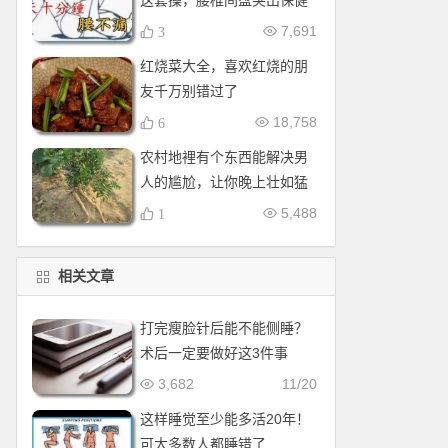
这套操，腰椎间盘突出保健
操，全套收好！每天十分钟
7,691
3
红烧菜大全，喜欢红烧的朋
友千万别错过了
18,758
6
农村地裡有个东西能解决男
人的尴尬，让你晚上壮如猛
牛床受不了
5,488
1
相关文章
打完瘦脸针后能不能侧睡？
术后一定要做好这3件事
3,682
11/20
这样睡觉至少能多活20年！
可大多数人都睡错了