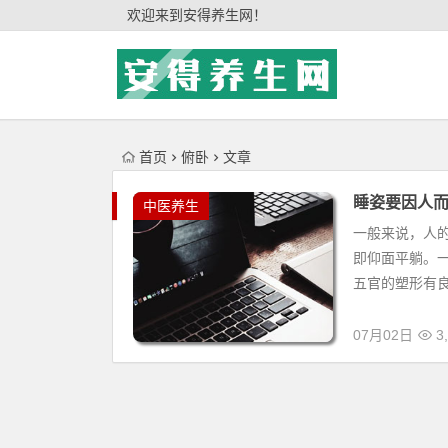
'); })();
欢迎来到安得养生网！
首页
俯卧
文章
睡姿要因人
中医养生
一般来说，人
即仰面平躺。
五官的塑形有良
07月02日
3,