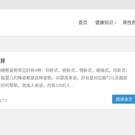
首页
健康知识
两性
而异
的睡眠姿势常见的有4种：仰卧式，俯卧式，侧卧式，蜷缩式。仰卧式：
一般婴儿的睡姿都是这种姿势。对婴孩来说，好处是对后脑勺以及面部
好的帮助。就成人来说，约有1/5的人...
阅读全文
677