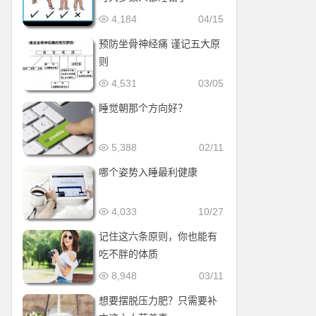
4,184
04/15
预防坐骨神经痛 谨记五大原
则
4,531
03/05
睡觉朝那个方向好？
5,388
02/11
哪个姿势入睡最利健康
4,033
10/27
记住这六条原则，你也能有
吃不胖的体质
8,948
03/11
想要摆脱压力肥？只需要补