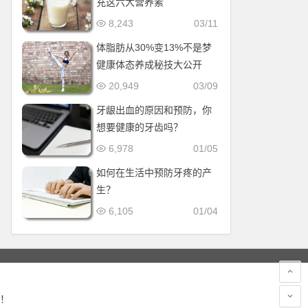
充这六大营养素
8,243
03/11
体脂肪从30%变13%不是梦
健康体态养成秘技大公开
20,949
03/09
牙龈出血的原因和预防，你
想要健康的牙齿吗？
6,978
01/05
如何在生活中预防牙疼的产
生？
6,105
01/04
！