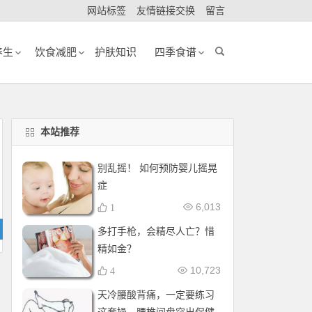
网站标签
友情链接交换
留言
养生
饮食减肥
护肤知识
四季食谱
本站推荐
别乱摇！ 如何预防婴儿摇晃
症
6,013
1
多打手枪，会精尽人亡？惜
精如金？
10,723
4
天冷腰酸背痛，一定要练习