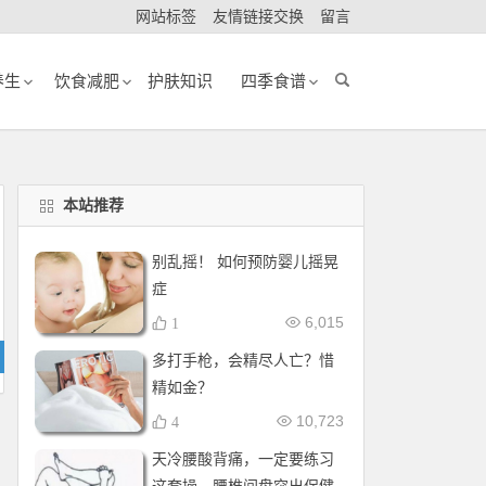
网站标签
友情链接交换
留言
养生
饮食减肥
护肤知识
四季食谱
本站推荐
别乱摇！ 如何预防婴儿摇晃
症
6,015
1
多打手枪，会精尽人亡？惜
精如金？
10,723
4
天冷腰酸背痛，一定要练习