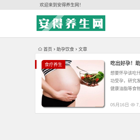
'); })();
欢迎来到安得养生网！
首页
助孕饮食
文章
吃出好孕！助
食疗养生
想要怀孕该吃
功受孕，研究
健康油脂等食物
05月16日
7,