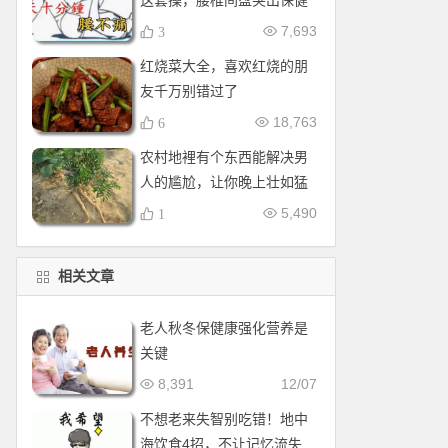
这套操，腰椎间盘突出保健
操，全套收好！每天十分钟
7,693
3
红烧菜大全，喜欢红烧的朋
友千万别错过了
18,763
6
农村地裡有个东西能解决男
人的尴尬，让你晚上壮如猛
牛床受不了
5,490
1
相关文章
老人秋冬保健康强化营养是
关键
8,391
12/07
不想老来失智别吃错！地中
海饮食4招，不让记忆流失