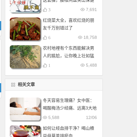
这套操，腰椎间盘突出保健
操，全套收好！每天十分钟
7,691
3
红烧菜大全，喜欢红烧的朋
友千万别错过了
18,758
6
农村地裡有个东西能解决男
人的尴尬，让你晚上壮如猛
牛床受不了
5,488
1
相关文章
冬天容易生理痛？女中医：
喝酸梅汤少经痛、远离3大地
雷
5,588
12/06
如何让经血排干净？喝山楂
益母草茶排瘀血