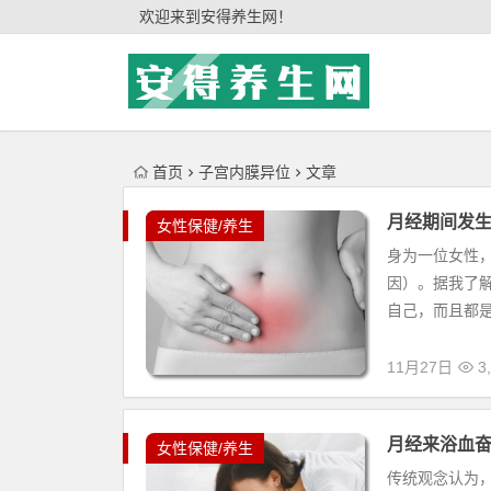
'); })();
欢迎来到安得养生网！
首页
子宫内膜异位
文章
月经期间发
女性保健/养生
身为一位女性
因）。据我了
自己，而且都是
11月27日
3,
月经来浴血
女性保健/养生
传统观念认为