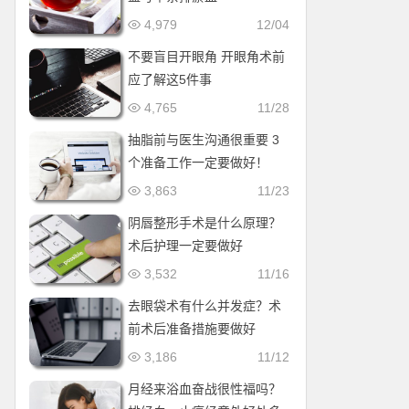
4,979
12/04
不要盲目开眼角 开眼角术前
应了解这5件事
4,765
11/28
抽脂前与医生沟通很重要 3
个准备工作一定要做好！
3,863
11/23
阴唇整形手术是什么原理？
术后护理一定要做好
3,532
11/16
去眼袋术有什么并发症？术
前术后准备措施要做好
3,186
11/12
月经来浴血奋战很性福吗？