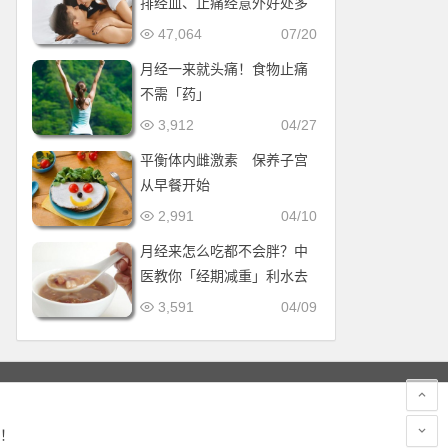
排经血、止痛经意外好处多
多
47,064
07/20
月经一来就头痛！食物止痛
不需「药」
3,912
04/27
平衡体内雌激素 保养子宫
从早餐开始
2,991
04/10
月经来怎么吃都不会胖？中
医教你「经期减重」利水去
湿
3,591
04/09
！