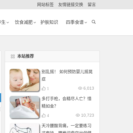
网站标签
友情链接交换
留言
养生
饮食减肥
护肤知识
四季食谱
本站推荐
别乱摇！ 如何预防婴儿摇晃
症
6,013
1
多打手枪，会精尽人亡？惜
精如金？
10,723
4
天冷腰酸背痛，一定要练习