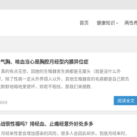
首页
健康知识
两性
生气胸、咳血当心是胸腔月经型内膜异位症
，真的有点无奈，因她的生殖器官生病都是无厘头（就是没什么外
解，除了性病一定从外界侵入以外，其他生殖器官的毛病都是自己欺负
默默地暗地里使坏，妳若不相信，那我们来细数...
阅读全文
669
奋战很性福吗？排经血、止痛经意外好处多多
，月经来性爱会增加感染的风险，很多人会因此却步。到底月经来时，