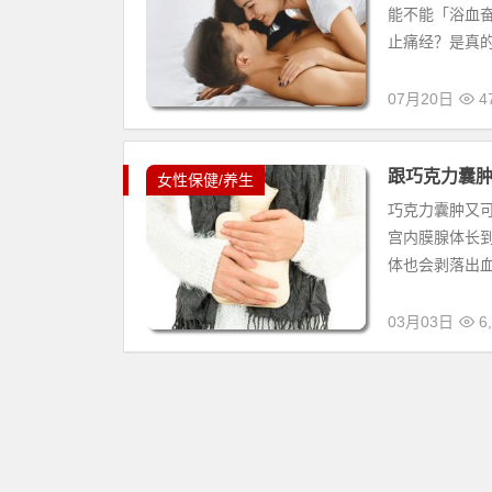
能不能「浴血
止痛经？是真的
07月20日
47
跟巧克力囊肿
女性保健/养生
巧克力囊肿又
宫内膜腺体长
体也会剥落出血
03月03日
6,