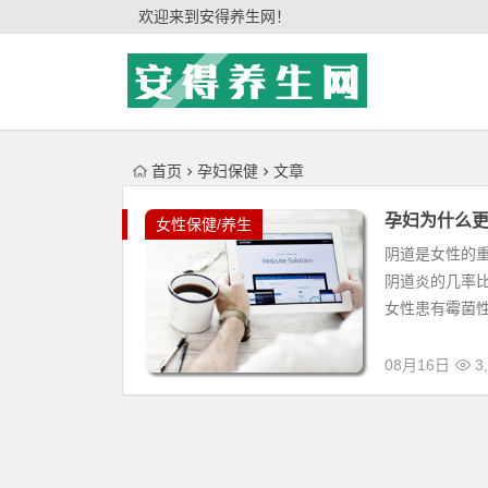
'); })();
欢迎来到安得养生网！
首页
孕妇保健
文章
孕妇为什么
女性保健/养生
阴道是女性的
阴道炎的几率比
女性患有霉菌性
08月16日
3,