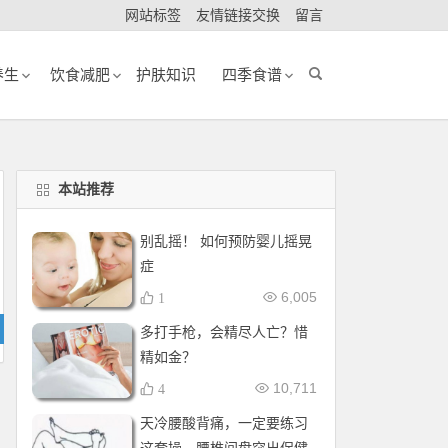
网站标签
友情链接交换
留言
养生
饮食减肥
护肤知识
四季食谱
本站推荐
别乱摇！ 如何预防婴儿摇晃
症
6,005
1
多打手枪，会精尽人亡？惜
精如金？
10,711
4
天冷腰酸背痛，一定要练习