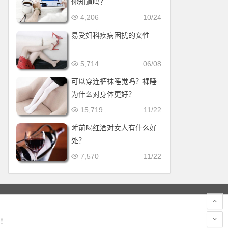
你知道吗？
4,206
10/24
易受妇科疾病困扰的女性
5,714
06/08
可以穿连裤袜睡觉吗？裸睡
为什么对身体更好？
15,719
11/22
睡前喝红酒对女人有什么好
处？
7,570
11/22
！