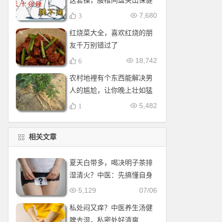
这套操，腰椎间盘突出保健
操，全套收好！每天十分钟
7,680
3
红烧菜大全，喜欢红烧的朋
友千万别错过了
18,742
6
农村地裡有个东西能解决男
人的尴尬，让你晚上壮如猛
牛床受不了
5,482
1
相关文章
夏天白带多，喝决明子茶排
湿清火？中医：先搞懂自身
体质
5,129
07/06
私处闷又痒？中医养生汤健
脾去湿，私密处好清爽