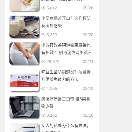
5,042
05/28
小便疼痛难开口？这样预防
私密处感染！
5,323
09/20
小苏打改善阴道霉菌感染也
有神效？ 别再迷信网络谣言
了
29,879
02/24
吃益生菌防阴道炎？破解提
升阴部免疫力的方法
4,305
02/10
痰湿体质易生白带 这3类食
物少碰
3,162
02/10
女人的私处为什么有异味，