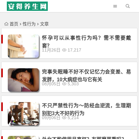
'); })();
首页
性行为
文章
怀孕可以从事性行为吗？需不需要戴
套？
11月26日
17,217
完事失眠睡不好不仅记忆力会变差、易
发胖，10大病症也与它有关
08月05日
5,303
不只严禁性行为〜防经血逆流，生理期
别犯3大不好的行为
09月06日
5,214