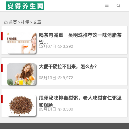
'); })();
首页
排便
文章
喝茶可减重 吴明珠推荐这一味消脂茶
饮…
12月07日
3,292
大便干硬拉不出来，怎么办？
08月13日
9,972
甩便秘吃排毒甜粥，老人吃甜杏仁粥温
和润肠
05月14日
8,380