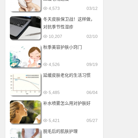
4,573
03/12
冬天皮肤保卫战！这样做，
对抗季节性湿疹
10,207
02/10
秋季美容护肤小窍门
4,526
09/19
延缓皮肤老化的生活习惯
5,485
06/04
补水喷雾怎么用对护肤好
5,421
05/27
脱毛后的肌肤护理