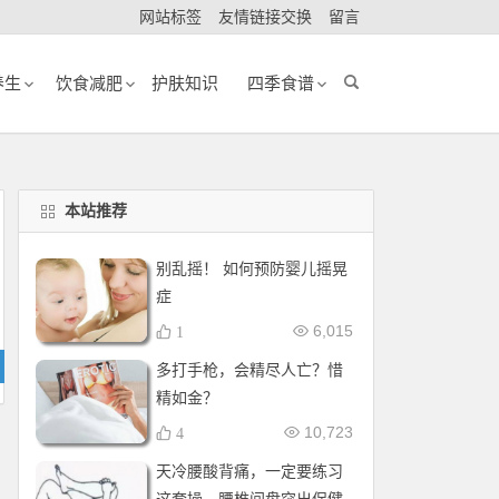
网站标签
友情链接交换
留言
养生
饮食减肥
护肤知识
四季食谱
本站推荐
别乱摇！ 如何预防婴儿摇晃
症
6,015
1
多打手枪，会精尽人亡？惜
精如金？
10,723
4
天冷腰酸背痛，一定要练习