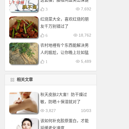
这套操，腰椎间盘突出保健
操，全套收好！每天十分钟
7,692
3
红烧菜大全，喜欢红烧的朋
友千万别错过了
18,762
6
农村地裡有个东西能解决男
人的尴尬，让你晚上壮如猛
牛床受不了
5,489
1
相关文章
秋天皮肤2大害！防干燥过
敏，防晒＋保湿就对了
3,827
10/03
该如何补充胶原蛋白，才能
延缓老化速度