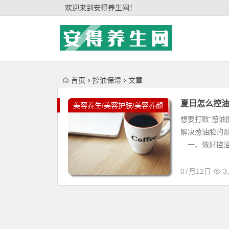
'); })();
欢迎来到安得养生网！
首页
控油保湿
文章
夏日怎么控
美容养生/美容护肤/美容养颜
想要打败“葱油
解决葱油脸的烦
一、做好控油
07月12日
3,