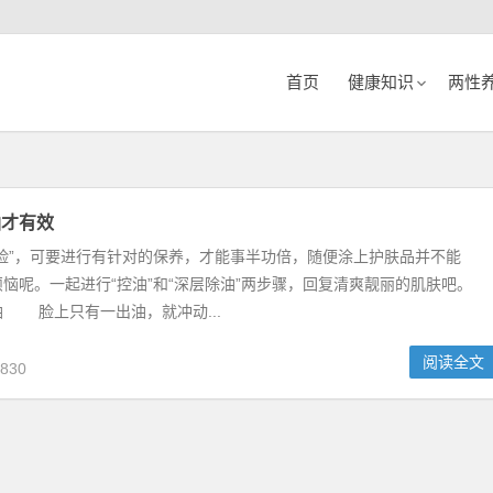
首页
健康知识
两性
油才有效
脸”，可要进行有针对的保养，才能事半功倍，随便涂上护肤品并不能
恼呢。一起进行“控油”和“深层除油”两步骤，回复清爽靓丽的肌肤吧。
 脸上只有一出油，就冲动...
阅读全文
830