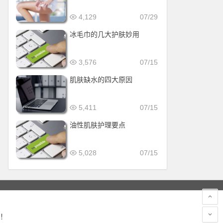
4,129
07/29
冰毛巾的几大护肤妙用
3,576
07/15
肌肤缺水的四大原因
5,411
07/15
油性肌肤护理要点
5,028
07/15
！