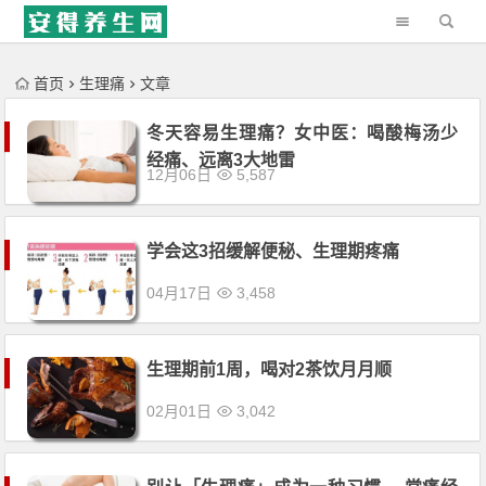
'); })();
首页
生理痛
文章
冬天容易生理痛？女中医：喝酸梅汤少
经痛、远离3大地雷
12月06日
5,587
学会这3招缓解便秘、生理期疼痛
04月17日
3,458
生理期前1周，喝对2茶饮月月顺
02月01日
3,042