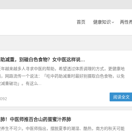
首页
健康知识
两性
药助减重，别碰白色食物？女中医这样说…
近年越来越多人寻求中医的帮助，希望透过体质调理的方式，更健康地
而，网路流传一个说法：「吃中药助减重时最好别摄取白色食物，以免
减重破功」。有这么...
阅读全文
092
伤肺！中医师推百合山药蛋蜜汁养肺
健养生不可少。中医师指出，摆脱夏季的潮湿、酷热，南方的秋天可能