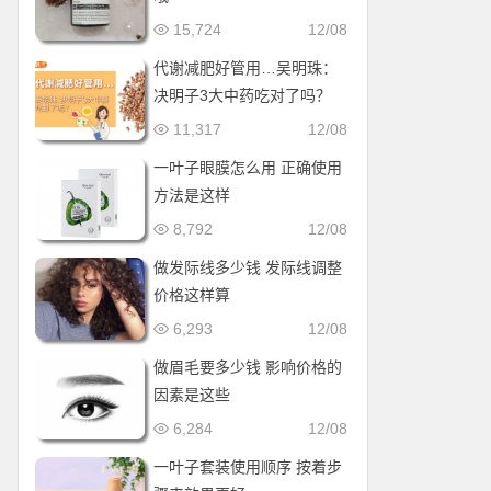
15,724
12/08
代谢减肥好管用…吴明珠：
决明子3大中药吃对了吗？
11,317
12/08
一叶子眼膜怎么用 正确使用
方法是这样
8,792
12/08
做发际线多少钱 发际线调整
价格这样算
6,293
12/08
做眉毛要多少钱 影响价格的
因素是这些
6,284
12/08
一叶子套装使用顺序 按着步