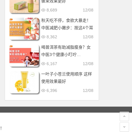
骤来效果更好
8,689
12/08
秋天吃不停，食欲大暴走！
中医减肥小撇步：按这4个耳
朵穴位
8,362
12/08
喝普洱茶有助减脂瘦身？女
中医3个健康小叮咛…
6,167
12/08
一叶子小苍兰使用顺序 这样
使用效果最好
6,396
12/08
！