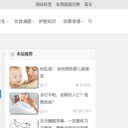
网站标签
友情链接交换
留言
养生
饮食减肥
护肤知识
四季食谱
本站推荐
别乱摇！ 如何预防婴儿摇晃
症
6,014
1
多打手枪，会精尽人亡？惜
精如金？
10,723
4
天冷腰酸背痛，一定要练习