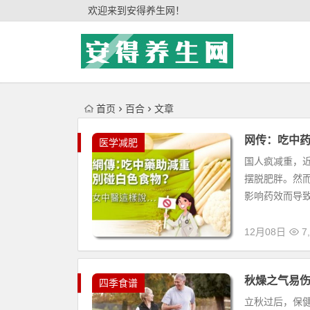
'); })();
欢迎来到安得养生网！
首页
百合
文章
网传：吃中
医学减肥
国人疯减重，
摆脱肥胖。然
影响药效而导致
12月08日
7,
秋燥之气易
四季食谱
立秋过后，保