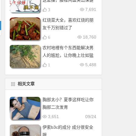
这套操，腰椎间盘突出保健
操，全套收好！每天十分钟
7,691
3
红烧菜大全，喜欢红烧的朋
友千万别错过了
18,760
6
农村地裡有个东西能解决男
人的尴尬，让你晚上壮如猛
牛床受不了
5,488
1
相关文章
胸部太小？夏季这样吃让你
胸部二次发育
3,651
09/24
伊索b3c的成分 成分很安全
哦