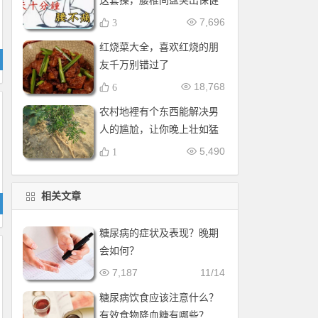
这套操，腰椎间盘突出保健
操，全套收好！每天十分钟
7,696
3
红烧菜大全，喜欢红烧的朋
友千万别错过了
18,768
6
农村地裡有个东西能解决男
人的尴尬，让你晚上壮如猛
牛床受不了
5,490
1
相关文章
糖尿病的症状及表现？晚期
会如何？
7,187
11/14
糖尿病饮食应该注意什么？
有效食物降血糖有哪些？