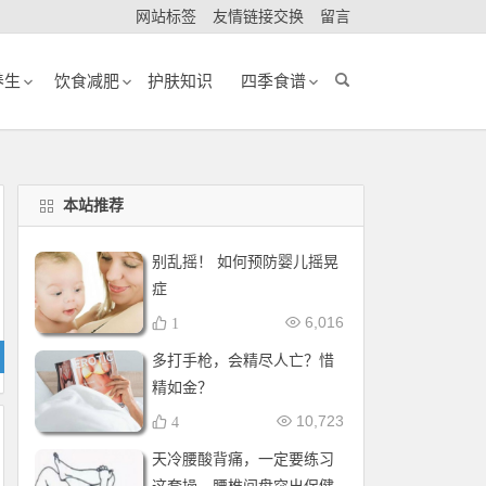
网站标签
友情链接交换
留言
养生
饮食减肥
护肤知识
四季食谱
本站推荐
别乱摇！ 如何预防婴儿摇晃
症
6,016
1
多打手枪，会精尽人亡？惜
精如金？
10,723
4
天冷腰酸背痛，一定要练习