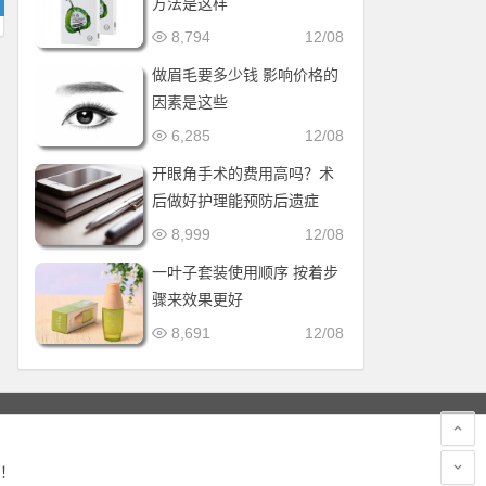
方法是这样
8,794
12/08
做眉毛要多少钱 影响价格的
因素是这些
6,285
12/08
开眼角手术的费用高吗？术
后做好护理能预防后遗症
8,999
12/08
一叶子套装使用顺序 按着步
骤来效果更好
8,691
12/08
！