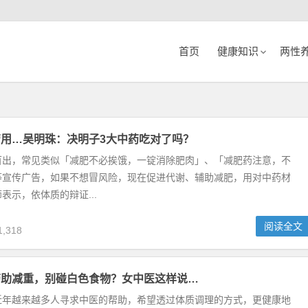
首页
健康知识
两性
用…吴明珠：决明子3大中药吃对了吗？
百出，常见类似「减肥不必挨饿，一锭消除肥肉」、「减肥药注意，不
等宣传广告，如果不想冒风险，现在促进代谢、辅助减肥，用对中药材
表示，依体质的辩证...
阅读全文
,318
药助减重，别碰白色食物？女中医这样说…
近年越来越多人寻求中医的帮助，希望透过体质调理的方式，更健康地