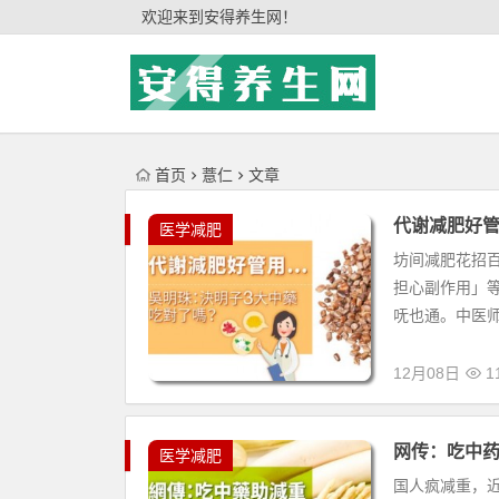
'); })();
欢迎来到安得养生网！
首页
薏仁
文章
代谢减肥好管
医学减肥
坊间减肥花招
担心副作用」
呒也通。中医师
12月08日
11
网传：吃中
医学减肥
国人疯减重，