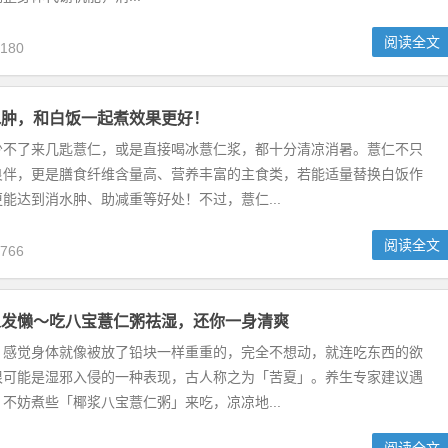
阅读全文
180
水肿，和白饭一起煮效果更好！
少不了来几匙薏仁，或是直接喝冰薏仁浆，都十分清凉消暑。薏仁不只
良伴，更是膳食纤维含量高、营养丰富的主食类，若能适量替换白饭作
能达到消水肿、助减重等好处！不过，薏仁...
阅读全文
766
人发懒〜吃八宝薏仁粥祛湿，还你一身清爽
，感觉身体就像被放了铅块一样重重的，完全不想动，就连吃东西的欲
很可能是湿邪入侵的一种表现，古人称之为「苦夏」。养生专家建议遇
不妨煮些「椰浆八宝薏仁粥」来吃，凉凉地...