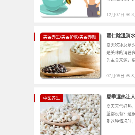
12月07日
3,
薏仁除湿消
美容养生/美容护肤/美容养颜
夏天吃冰总是
是美味的消暑
为主食来源，更
07月05日
3,
夏季湿热让
中医养生
夏天天气好热
望都没有？这
到这种情况时，