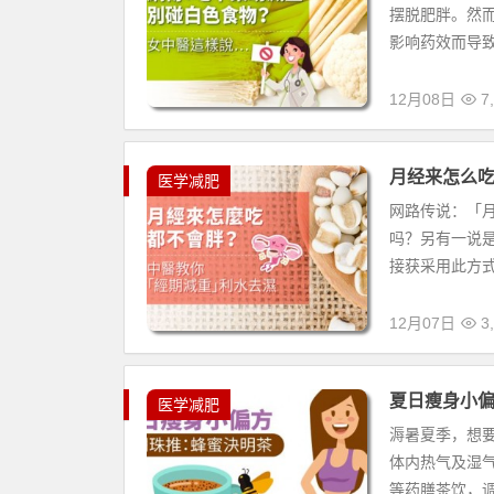
摆脱肥胖。然
影响药效而导致
12月08日
7,
月经来怎么
医学减肥
网路传说：「
吗？另有一说
接获采用此方式
12月07日
3,
夏日瘦身小
医学减肥
溽暑夏季，想
体内热气及湿
等药膳茶饮，调