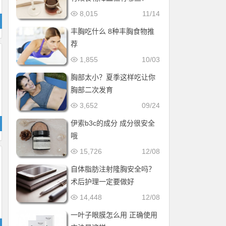
8,015
11/14
丰胸吃什么 8种丰胸食物推
荐
1,855
10/03
胸部太小？夏季这样吃让你
胸部二次发育
3,652
09/24
伊索b3c的成分 成分很安全
哦
15,726
12/08
自体脂肪注射隆胸安全吗？
术后护理一定要做好
14,448
12/08
一叶子眼膜怎么用 正确使用