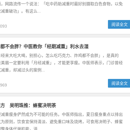
而，网路流传一个说法：「吃中药助减重时最好别摄取白色食物，以免
减重破功」。有这么...
阅读全文
093
吃都不会胖？中医教你「经期减重」利水去湿
月经来大吃大喝，别担心，怎么吃巧克力、炸鸡都不会胖」，是真的
是美眉一定要利用「月经减重」，才能更享瘦。中医师表示，门诊曾经
减重，却减过头的案例...
阅读全文
969
偏方 吴明珠推：蜂蜜决明茶
要减重瘦身俨然成为不可能的任务。中医师指出，夏日瘦身重点以排出
气为原则，饮食宜保持清淡、避免重口味及烧烤，可食用决明子、蜂蜜
整身体代谢机能，消...