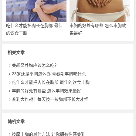
吃什么才能把肉长在胸部 最佳
丰胸的好处有哪些 怎么丰胸效
的饮食丰胸
果最好
相关文章
美颜又养胸应该怎么吃？
23岁还是平胸怎么办 青春期丰胸吃什么
吃什么才能把肉长在胸部 最佳的饮食丰胸
丰胸的好处有哪些 怎么丰胸效果最好
贫乳大作战！每天按一按胸部不长大才怪
随机文章
按摩丰胸的最佳方法 让你拥有性感美乳