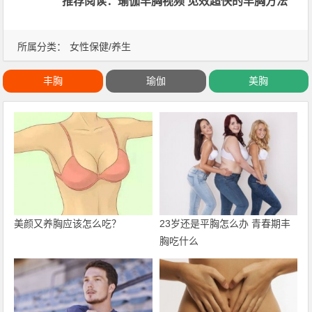
推荐阅读：瑜伽丰胸视频 见效超快的丰胸方法
所属分类：
女性保健/养生
丰胸
瑜伽
美胸
美颜又养胸应该怎么吃？
23岁还是平胸怎么办 青春期丰
胸吃什么