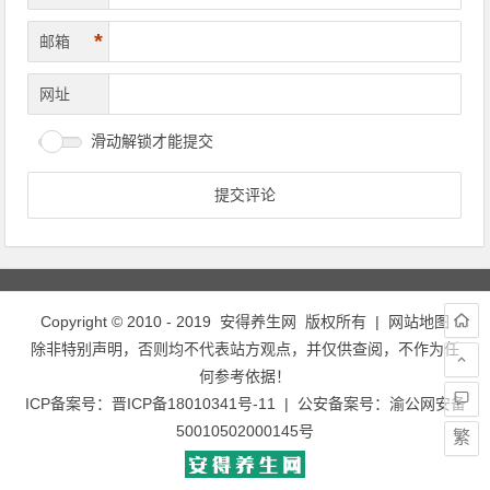
*
邮箱
网址
滑动解锁才能提交
Copyright © 2010 - 2019
安得养生网
版权所有 |
网站地图
除非特别声明，否则均不代表站方观点，并仅供查阅，不作为任
何参考依据！
ICP备案号：
晋ICP备18010341号-11
| 公安备案号：
渝公网安备
50010502000145号
繁