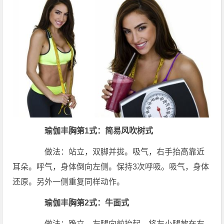
瑜伽丰胸第1式：简易风吹树式
做法：站立，双脚并拢。吸气，右手抬高靠近
耳朵。呼气，身体倒向左侧。保持3次呼吸。吸气，身体
还原。另外一侧重复同样动作。
瑜伽丰胸第2式：牛面式
做法：跪立，左腿向前抬起，将左小腿放在右