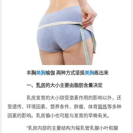
丰胸
美胸
瑜伽 两种方式坚挺
美胸
练出来
一、
乳房
的大小主要由脂肪含量决定
乳房发育的大小除受激素作用的影响以外，还
受遗传、环境因素、营养条件、胖瘦、体育
锻炼
等多种
因素的影响。乳房偏小也可能与发育的早晚有关。
“乳房内部的主要结构为输乳管乳腺小叶和腺