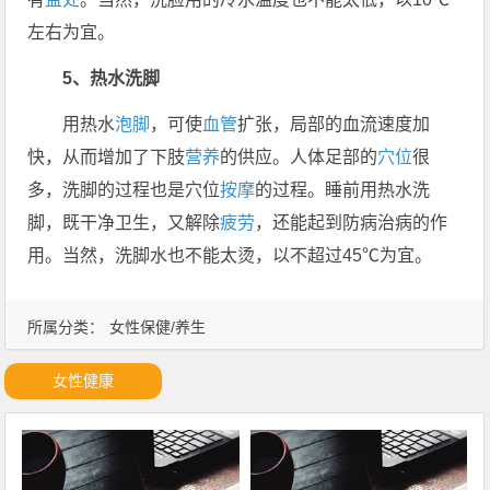
左右为宜。
5、热水洗脚
用热水
泡脚
，可使
血管
扩张，局部的血流速度加
快，从而增加了下肢
营养
的供应。人体足部的
穴位
很
多，洗脚的过程也是穴位
按摩
的过程。睡前用热水洗
脚，既干净卫生，又解除
疲劳
，还能起到防病治病的作
用。当然，洗脚水也不能太烫，以不超过45℃为宜。
所属分类：
女性保健/养生
女性健康