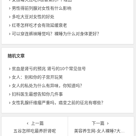
男性得前列腺对女性有什么影响
多吃大豆对女性的好处
红枣怎样吃才会有效延缓衰老
可以穿连裤袜睡觉吗？裸睡为什么对身体更好？
随机文章
贫血是肾亏的预兆 肾亏的10个常见信号
女人：别和你的子宫开玩笑
女人的私处为什么有异味，你知道吗？
妇科医生最想告知你几件事
女性乳腺纤维瘤严重吗，癌变之前的征兆有哪些？
上一篇
下一篇
五谷怎样吃最养肝肾呢
美容养生网-女人裸睡7大好处