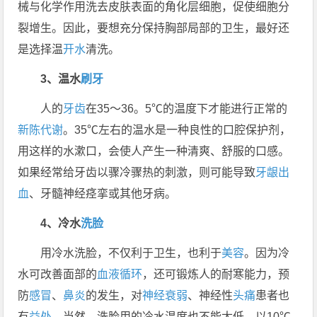
械与化学作用洗去皮肤表面的角化层细胞，促使细胞分
裂增生。因此，要想充分保持胸部局部的卫生，最好还
是选择温
开水
清洗。
3、温水
刷牙
人的
牙齿
在35～36。5℃的温度下才能进行正常的
新陈代谢
。35℃左右的温水是一种良性的口腔保护剂，
用这样的水漱口，会使人产生一种清爽、舒服的口感。
如果经常给牙齿以骤冷骤热的刺激，则可能导致
牙龈出
血
、牙髓神经痉挛或其他牙病。
4、冷水
洗脸
用冷水洗脸，不仅利于卫生，也利于
美容
。因为冷
水可改善面部的
血液循环
，还可锻炼人的耐寒能力，预
防
感冒
、
鼻炎
的发生，对
神经衰弱
、神经性
头痛
患者也
有
益处
。当然，洗脸用的冷水温度也不能太低，以10℃