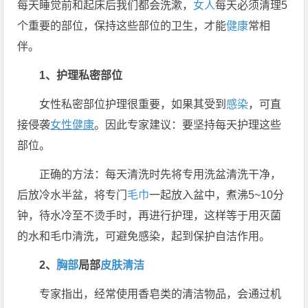
每天睡觉前和起床后我们都会洗漱，
女人
每天必须清理5
个重要的部位，保持这些部位的卫生，才能
健康
常相
伴。
1、护理私密部位
女性私密部位护理很重要，如果其受到
感染
，可直
接侵袭
女性健康
。因此专家建议：要坚持每天护理这些
部位。
正确的方法：每天清洗时先将专用洗盆清洗干净，
后放冷水半盆，将专门
毛巾
一起放入盆中，煮沸5~10分
钟，待水冷至不烫手时，再进行护理，这样等于用灭菌
的水和毛巾清洗，可避免感染，起到保护自洁作用。
2、
胸部
局部
皮肤
清洁
专家指出，经常使用香皂类的清洁物品，会通过机