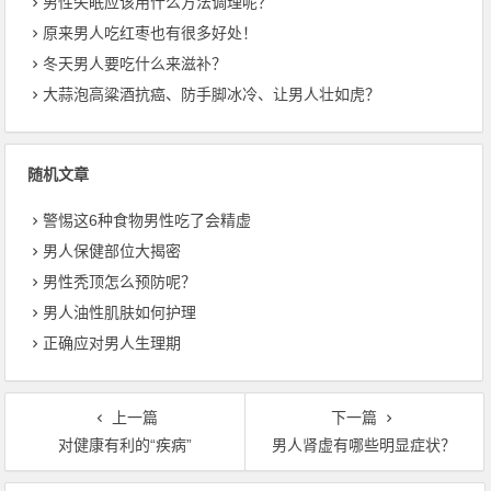
男性失眠应该用什么方法调理呢？
原来男人吃红枣也有很多好处！
冬天男人要吃什么来滋补？
大蒜泡高粱酒抗癌、防手脚冰冷、让男人壮如虎？
随机文章
警惕这6种食物男性吃了会精虚
男人保健部位大揭密
男性秃顶怎么预防呢？
男人油性肌肤如何护理
正确应对男人生理期
上一篇
下一篇
对健康有利的“疾病”
男人肾虚有哪些明显症状？