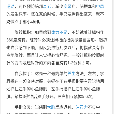
运动
，可以预防脑部
衰老
，减少
痴呆
症、脑梗塞和
中风
的发生概率。您在家的时候，手只要腾得出空来，就不
妨做点手部小动作。
旋转拇指：如果感到
体力
不足
，不妨试着让拇指作
360度旋转。旋转时必须让拇指的指尖尽量画圆形。起初
也许会感到不顺，但反复进行几次以后，拇指就会有节
奏地旋转，而且让人觉得心情舒畅。一般让拇指按顺时
针的方向及逆时针的方向各自旋转1-2分钟即可。
自我握手：这是一种最简单的
养生
方法。左右手掌
靠拢在一起交替对握，关键在于右手拇指要有意识地用
劲抓住左手的小鱼际肌，左手拇指抓住右手的小鱼际
肌。紧握3秒钟后双手分开。左右相互紧握5-6次。
手指交叉：当感到
大脑
反应迟钝、
注意力
不集中