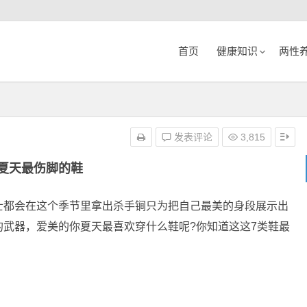
首页
健康知识
两性
发表评论
3,815
夏天最伤脚的鞋
士都会在这个季节里拿出杀手锏只为把自己最美的身段展示出
的武器，爱美的你夏天最喜欢穿什么鞋呢?你知道这这7类鞋最