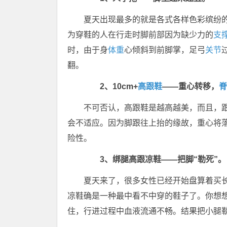
夏天出现最多的就是各式各样色彩缤纷
为穿鞋的人在行走时脚前部因为缺少力的
支
时，由于身
体重
心倾斜到前脚掌，足弓
关节
翻。
2、10cm+
高跟鞋
——重心转移，
脊
不可否认，高跟鞋是越高越美，而且，跟
会不适应。因为脚跟往上抬的缘故，重心将
险性。
3、绑腿高跟凉鞋——把脚“勒死”。
夏天来了，很多女性已经开始盘算着买长
凉鞋确是一种最中看不中穿的鞋子了。你想
住，行进过程中血液流通不畅。结果把小腿