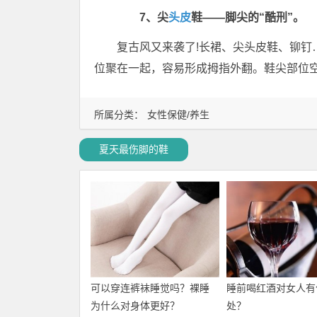
7、尖
头皮
鞋——脚尖的“酷刑”。
复古风又来袭了!长裙、尖头皮鞋、铆
位聚在一起，容易形成拇指外翻。鞋尖部位
所属分类：
女性保健/养生
夏天最伤脚的鞋
可以穿连裤袜睡觉吗？裸睡
睡前喝红酒对女人有
为什么对身体更好？
处？