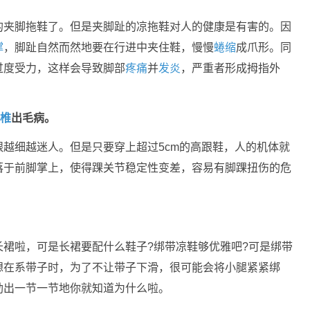
的夹脚拖鞋了。但是夹脚趾的凉拖鞋对人的健康是有害的。因
撑
，脚趾自然而然地要在行进中夹住鞋，慢慢
蜷缩
成爪形。同
过度受力，这样会导致脚部
疼痛
并
发炎
，严重者形成拇指外
椎
出毛病。
越细越迷人。但是只要穿上超过5cm的高跟鞋，人的机体就
落于前脚掌上，使得踝关节稳定性变差，容易有脚踝扭伤的危
裙啦，可是长裙要配什么鞋子?绑带凉鞋够优雅吧?可是绑带
想在系带子时，为了不让带子下滑，很可能会将小腿紧紧绑
勒出一节一节地你就知道为什么啦。