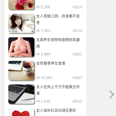
5,296
02/14
女人常揉三阴，终身都不变
老
7,983
02/14
五类养生食物有助预防乳腺
癌
5,880
03/01
女性春季养生食谱
15,083
03/07
女人在床上千万不能做五件
事
5,548
05/12
女人滋补红豆比绿豆更好