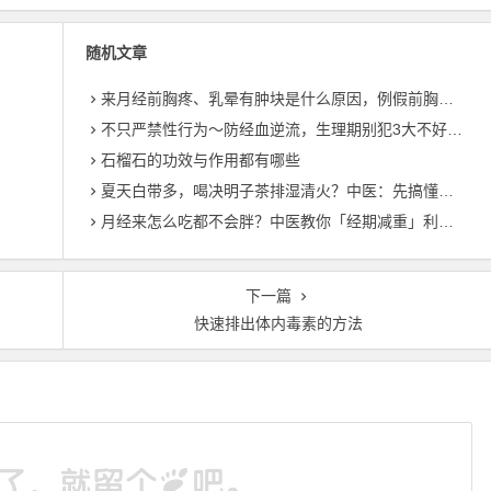
随机文章
来月经前胸疼、乳晕有肿块是什么原因，例假前胸痛和早孕胸痛的区别
不只严禁性行为〜防经血逆流，生理期别犯3大不好的行为
？
石榴石的功效与作用都有哪些
夏天白带多，喝决明子茶排湿清火？中医：先搞懂自身体质
月经来怎么吃都不会胖？中医教你「经期减重」利水去湿
下一篇
快速排出体内毒素的方法