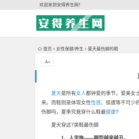
'); })();
欢迎来到安得养生网！
首页
女性保健/养生
夏天最伤脚的鞋
A+
夏天
是所有
女人
都钟爱的季节，爱美女
来。而鞋则是体现女性
性感
、挺拔等不可少
伤脚吗，夏季究竟穿什么鞋最
健康
?
夏天穿这7类鞋最伤脚
1、人字拖——脚型越来越丑。