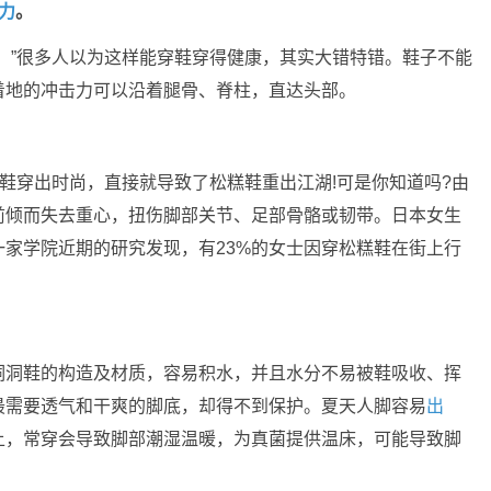
力
。
。”很多人以为这样能穿鞋穿得健康，其实大错特错。鞋子不能
着地的冲击力可以沿着腿骨、脊柱，直达头部。
布鞋穿出时尚，直接就导致了松糕鞋重出江湖!可是你知道吗?由
前倾而失去重心，扭伤脚部关节、足部骨骼或韧带。日本女生
家学院近期的研究发现，有23%的女士因穿松糕鞋在街上行
洞洞鞋的构造及材质，容易积水，并且水分不易被鞋吸收、挥
最需要透气和干爽的脚底，却得不到保护。夏天人脚容易
出
上，常穿会导致脚部潮湿温暖，为真菌提供温床，可能导致脚