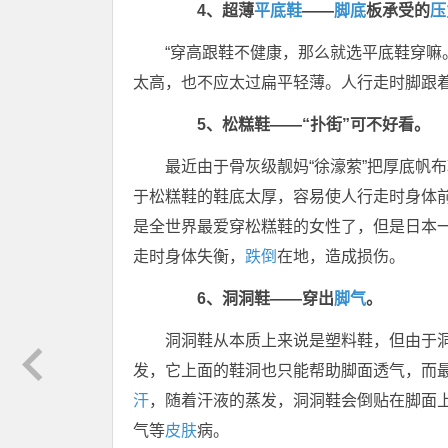
4、超薄
平底鞋
——
脚底
板承受的
压
“穿高跟鞋不健康，那么就选平底鞋穿嘛
太高，也不应太过扁平轻薄。人行走时脚跟
5、松糕鞋——“扑街”可不好看。
最近由于骨灰级靓妈“徐濠萦”把厚底帆
于松糕鞋的鞋底太厚，容易使人行走时身体
是全世界最爱穿松糕鞋的女性了，但是日本一
走时身体失衡，
跌倒
在地，造成损伤。
6、洞洞鞋——穿出
脚气
。
洞洞鞋从本质上来说是塑料鞋，但由于
发，它上面的鞋洞也只能帮助脚面透气，而
汗
，随着汗液的蒸发，洞洞鞋会倒贴在脚面
气等
皮肤
病。