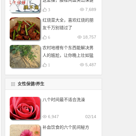
这套操，腰椎间盘突出保健
操，全套收好！每天十分钟
7,689
3
红烧菜大全，喜欢红烧的朋
友千万别错过了
18,757
6
农村地裡有个东西能解决男
人的尴尬，让你晚上壮如猛
牛床受不了
5,487
1
女性保健/养生
八个时间最不适合洗澡
6,947
02/14
补血饮食的六个民间秘方