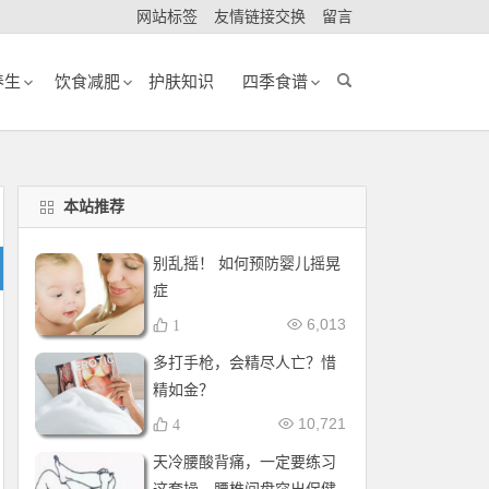
网站标签
友情链接交换
留言
养生
饮食减肥
护肤知识
四季食谱
本站推荐
别乱摇！ 如何预防婴儿摇晃
症
6,013
1
多打手枪，会精尽人亡？惜
精如金？
10,721
4
天冷腰酸背痛，一定要练习