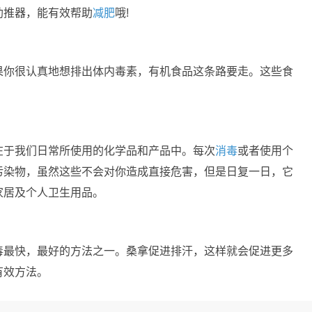
助推器，能有效帮助
减肥
哦!
果你很认真地想排出体内毒素，有机食品这条路要走。这些食
。
在于我们日常所使用的化学品和产品中。每次
消毒
或者使用个
污染物，虽然这些不会对你造成直接危害，但是日复一日，它
家居及个人卫生用品。
毒最快，最好的方法之一。桑拿促进排汗，这样就会促进更多
有效方法。