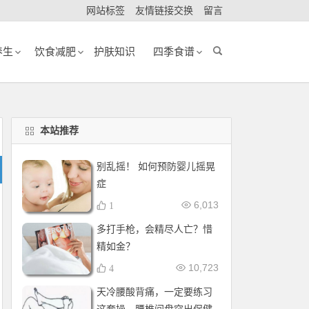
网站标签
友情链接交换
留言
养生
饮食减肥
护肤知识
四季食谱
本站推荐
别乱摇！ 如何预防婴儿摇晃
症
6,013
1
多打手枪，会精尽人亡？惜
精如金？
10,723
4
天冷腰酸背痛，一定要练习