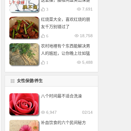
这套操，腰椎间盘突出保健
操，全套收好！每天十分钟
7,691
3
红烧菜大全，喜欢红烧的朋
友千万别错过了
18,758
6
农村地裡有个东西能解决男
人的尴尬，让你晚上壮如猛
牛床受不了
5,488
1
女性保健/养生
八个时间最不适合洗澡
6,947
02/14
补血饮食的六个民间秘方