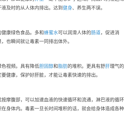
汗液及时的从人体内排出。达到
健身
、养生两不误。
的健康绿色食品。多和
蜂蜜水
可以润滑人体的
肠道
，促进消
果，也瞬间就让毒素一同排出体外。
绿色视频。具有降低
胆固醇
和
脂肪
的堆积。更具有舒
肝
理气的
定要健康，保护好肝脏，才能让毒素快速的排出。
就按摩腹部，可以加速血液的快速循环和流通，淋巴液的循环
积在身体内。毒素一旦长时间堆积的话，就会给身体造成各种