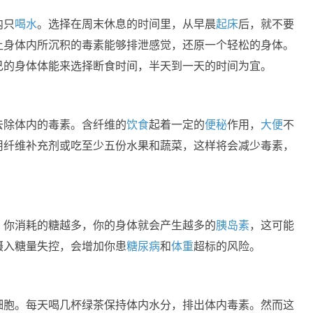
内只
喝水
。选择在周末休息的时间里，从早晨
起床
后，就不要
让身体内所沉积的毒素能够排泄感觉，还原一个轻松的身体。
己的身体体能来选择断食时间，半天到一天的时间为宜。
去除体内的毒素。含纤维的
饮食
起着一定的
便秘
作用，
大便
不
用纤维补充剂或吃至少五份水果和蔬菜，这样将会减少毒素，
，你消耗的糖越多，你的身体就会产生越多的
胰岛素
，这可能
摄入糖量失控，会增加你患
糖尿病
和
体重
超标的风险。
细胞。每天喝几杯绿茶保持体内水分，排出体内毒素。然而这