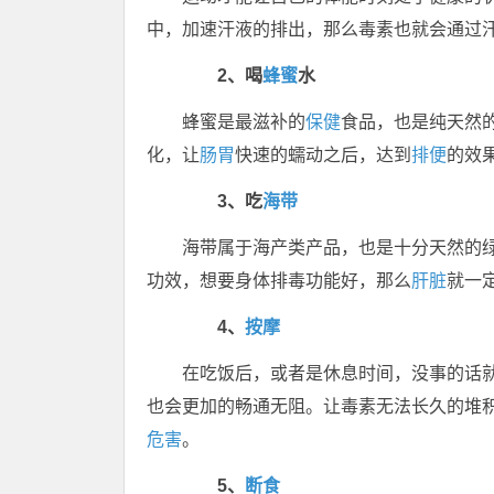
中，加速汗液的排出，那么毒素也就会通过
2、喝
蜂蜜
水
蜂蜜是最滋补的
保健
食品，也是纯天然
化，让
肠胃
快速的蠕动之后，达到
排便
的效
3、吃
海带
海带属于海产类产品，也是十分天然的
功效，想要身体排毒功能好，那么
肝脏
就一
4、
按摩
在吃饭后，或者是休息时间，没事的话
也会更加的畅通无阻。让毒素无法长久的堆
危害
。
5、
断食