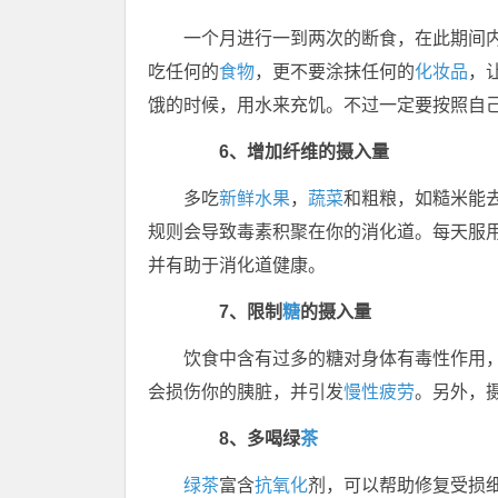
一个月进行一到两次的断食，在此期间
吃任何的
食物
，更不要涂抹任何的
化妆品
，
饿的时候，用水来充饥。不过一定要按照自
6、增加纤维的摄入量
多吃
新鲜
水果
，
蔬菜
和粗粮，如糙米能
规则会导致毒素积聚在你的消化道。每天服
并有助于消化道健康。
7、限制
糖
的摄入量
饮食中含有过多的糖对身体有毒性作用
会损伤你的胰脏，并引发
慢性疲劳
。另外，
8、多喝绿
茶
绿茶
富含
抗氧化
剂，可以帮助修复受损