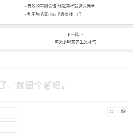
有效的丰胸食谱 想涨罩杯就这么简单
乱用脱毛膏小心毛囊炎找上门
下一篇
每天多喝茶养生又补气