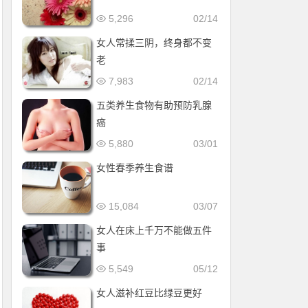
5,296
02/14
女人常揉三阴，终身都不变
老
7,983
02/14
五类养生食物有助预防乳腺
癌
5,880
03/01
女性春季养生食谱
15,084
03/07
女人在床上千万不能做五件
事
5,549
05/12
女人滋补红豆比绿豆更好