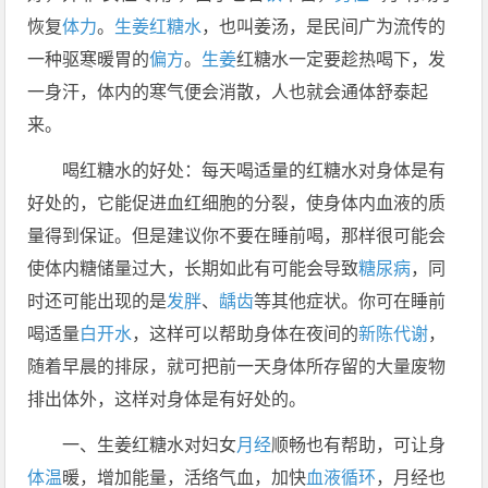
恢复
体力
。
生姜红糖水
，也叫姜汤，是民间广为流传的
一种驱寒暖胃的
偏方
。
生姜
红糖水一定要趁热喝下，发
一身汗，体内的寒气便会消散，人也就会通体舒泰起
来。
喝红糖水的好处：每天喝适量的红糖水对身体是有
好处的，它能促进血红细胞的分裂，使身体内血液的质
量得到保证。但是建议你不要在睡前喝，那样很可能会
使体内糖储量过大，长期如此有可能会导致
糖尿病
，同
时还可能出现的是
发胖
、
龋齿
等其他症状。你可在睡前
喝适量
白开水
，这样可以帮助身体在夜间的
新陈代谢
，
随着早晨的排尿，就可把前一天身体所存留的大量废物
排出体外，这样对身体是有好处的。
一、生姜红糖水对妇女
月经
顺畅也有帮助，可让身
体温
暖，增加能量，活络气血，加快
血液循环
，月经也