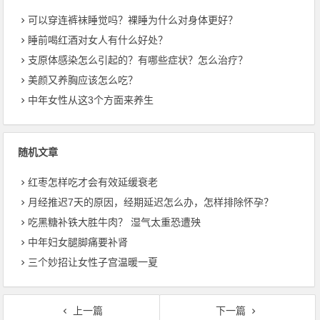
可以穿连裤袜睡觉吗？裸睡为什么对身体更好？
睡前喝红酒对女人有什么好处？
支原体感染怎么引起的？有哪些症状？怎么治疗？
美颜又养胸应该怎么吃？
中年女性从这3个方面来养生
随机文章
红枣怎样吃才会有效延缓衰老
月经推迟7天的原因，经期延迟怎么办，怎样排除怀孕？
吃黑糖补铁大胜牛肉？ 湿气太重恐遭殃
中年妇女腿脚痛要补肾
三个妙招让女性子宫温暖一夏
上一篇
下一篇