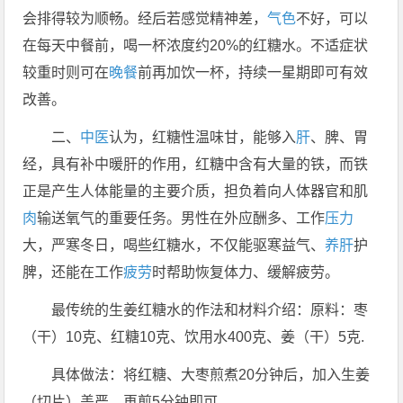
会排得较为顺畅。经后若感觉精神差，
气色
不好，可以
在每天中餐前，喝一杯浓度约20%的红糖水。不适症状
较重时则可在
晚餐
前再加饮一杯，持续一星期即可有效
改善。
二、
中医
认为，红糖性温味甘，能够入
肝
、脾、胃
经，具有补中暖肝的作用，红糖中含有大量的铁，而铁
正是产生人体能量的主要介质，担负着向人体器官和肌
肉
输送氧气的重要任务。男性在外应酬多、工作
压力
大，严寒冬日，喝些红糖水，不仅能驱寒益气、
养肝
护
脾，还能在工作
疲劳
时帮助恢复体力、缓解疲劳。
最传统的生姜红糖水的作法和材料介绍：原料：枣
（干）10克、红糖10克、饮用水400克、姜（干）5克.
具体做法：将红糖、大枣煎煮20分钟后，加入生姜
（切片）盖严，再煎5分钟即可。