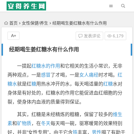
'); })();
首页
女性保健/养生
经期喝生姜红糖水有什么作用
A+
发表评论
6,179
经期喝生姜红糖水有什么作用
一提起
红糖水的作用
和它相关的生活小常识，无非
两种观点，一是
感冒
了才喝，一是
女人
痛经
时才喝。
红
糖水
就是红
糖
用热水冲开的水，每天喝适量的
红糖
水对
身体是有好处的，红糖水的作用它能促进血红细胞的分
裂，使身体内血液的质量得到保证。
其实，红糖是未经精炼的粗糖，保留了较多的
维生
素
和
矿物质
，在
冬天
每天喝一碗，驱寒暖胃的效果特别
好，并非“女性专用”，由于它含
铁
丰富，
男性
喝了有助于