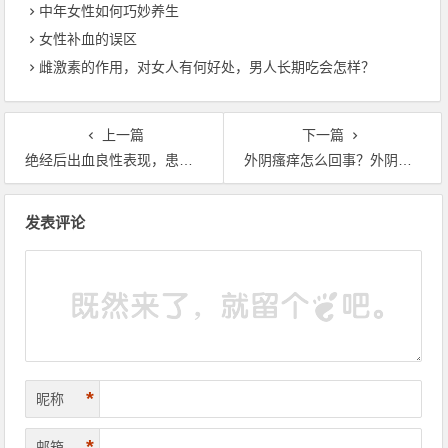
中年女性如何巧妙养生
女性补血的误区
雌激素的作用，对女人有何好处，男人长期吃会怎样？
上一篇
下一篇
绝经后出血良性表现，患癌几率高吗，下身为什么会流血？
外阴瘙痒怎么回事？外阴瘙痒如何快速止痒？
文章导航
发表评论
*
昵称
*
邮箱