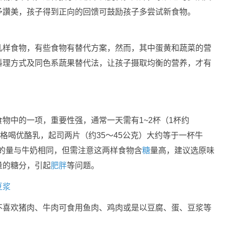
予讚美，孩子得到正向的回馈可鼓励孩子多尝试新食物。
几样食物，有些食物有替代方案，然而，其中蛋黄和蔬菜的营
料理方式及同色系蔬果替代法，让孩子摄取均衡的营养，才有
物中的一项，重要性强，通常一天需有1~2杯（1杯约
优格喝优酪乳，起司两片（约35～45公克）大约等于一杯牛
乳的量与牛奶相同，但需注意这两样食物含
糖
量高，建议选原味
量的糖分，引起
肥胖
等问题。
豆浆
不喜欢猪肉、牛肉可食用鱼肉、鸡肉或是以豆腐、蛋、豆浆等