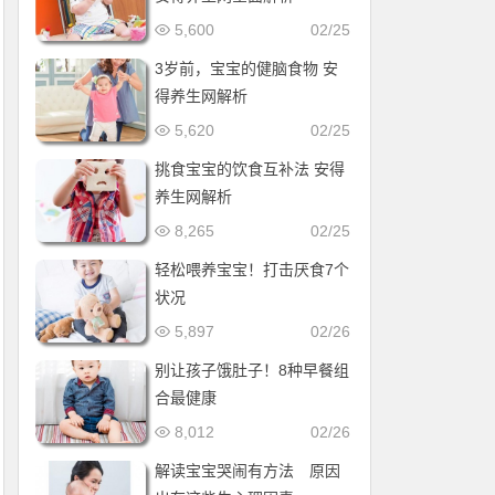
5,600
02/25
3岁前，宝宝的健脑食物 安
得养生网解析
5,620
02/25
挑食宝宝的饮食互补法 安得
养生网解析
8,265
02/25
轻松喂养宝宝！打击厌食7个
状况
5,897
02/26
别让孩子饿肚子！8种早餐组
合最健康
8,012
02/26
解读宝宝哭闹有方法 原因