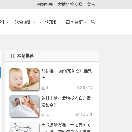
网站标签
友情链接交换
留言
养生
饮食减肥
护肤知识
四季食谱
本站推荐
别乱摇！ 如何预防婴儿摇晃
症
6,012
1
多打手枪，会精尽人亡？惜
精如金？
10,720
4
天冷腰酸背痛，一定要练习