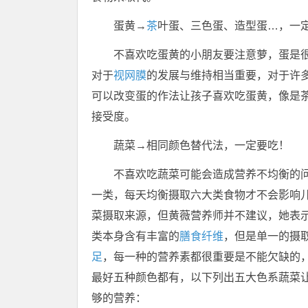
蛋黄→
茶
叶蛋、三色蛋、造型蛋…，一
不喜欢吃蛋黄的小朋友要注意萝，蛋是
对于
视网膜
的发展与维持相当重要，对于许
可以改变蛋的作法让孩子喜欢吃蛋黄，像是
接受度。
蔬菜→相同颜色替代法，一定要吃！
不喜欢吃蔬菜可能会造成营养不均衡的
一类，每天均衡摄取六大类食物才不会影响
菜摄取来源，但黄薇营养师并不建议，她表
类本身含有丰富的
膳食纤维
，但是单一的摄
足
，每一种的营养素都很重要是不能欠缺的
最好五种颜色都有，以下列出五大色系蔬菜
够的营养：