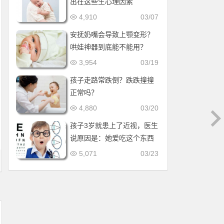
出在这些生心理因素
4,910
03/07
安抚奶嘴会导致上颚变形？
哄娃神器到底能不能用？
3,954
03/19
孩子走路常跌倒？跌跌撞撞
正常吗？
4,880
03/20
孩子3岁就患上了近视，医生
说原因是：她爱吃这个东西
5,071
03/23