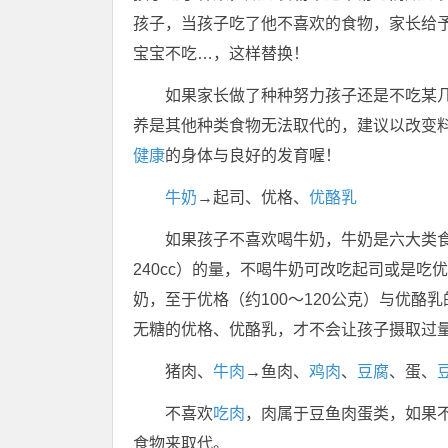
孩子，当孩子吃了他不喜欢的食物，家长给
宝宝不吃…，这样替换！
如果家长做了种种努力孩子还是不吃某
养是其他种类食物无法取代的，建议以改变
健康
的身体与良好的发育喔！
牛奶
→起司、优格、
优酪乳
如果孩子不喜欢喝牛奶，牛奶是六大类食
240cc）的量，不喝牛奶可改吃起司或是吃
奶，至于优格（约100～120公克）与优酪
无糖的优格、优酪乳，才不会让孩子摄取过
猪肉、
牛肉
→鱼肉、
鸡肉
、
豆腐
、蛋、
不喜欢
吃肉
，肉属于豆鱼肉蛋类，如果
食物来取代。