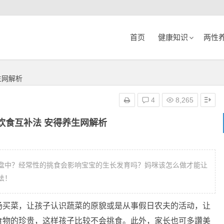
首页
健康知识
两性
生网解析
4
8,265
饮食互补法 安得养生网解析
盘中？经常性的挑食会影响宝宝的生长发育吗？妈咪该怎么做才能让
法！
场买菜，让孩子认识蔬菜的原貌或是从事假日农夫的活动，让
食物的珍贵，这样孩子比较不会挑食。此外，家长也可多讚美