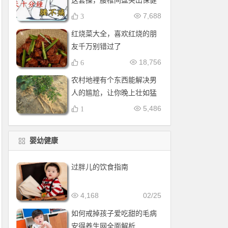
这套操，腰椎间盘突出保健
操，全套收好！每天十分钟
7,688
3
红烧菜大全，喜欢红烧的朋
友千万别错过了
18,756
6
农村地裡有个东西能解决男
人的尴尬，让你晚上壮如猛
牛床受不了
5,486
1
婴幼健康
过胖儿的饮食指南
4,168
02/25
如何戒掉孩子爱吃甜的毛病
安得养生网全面解析