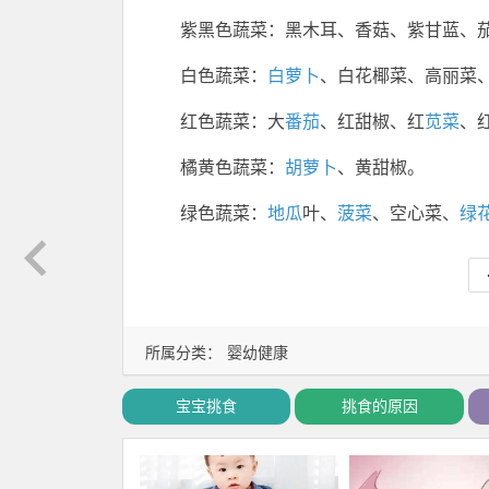
紫黑色蔬菜：黑木耳、香菇、紫甘蓝、
白色蔬菜：
白萝卜
、白花椰菜、高丽菜
红色蔬菜：大
番茄
、红甜椒、红
苋菜
、
橘黄色蔬菜：
胡萝卜
、黄甜椒。
绿色蔬菜：
地瓜
叶、
菠菜
、空心菜、
绿
所属分类：
婴幼健康
宝宝挑食
挑食的原因