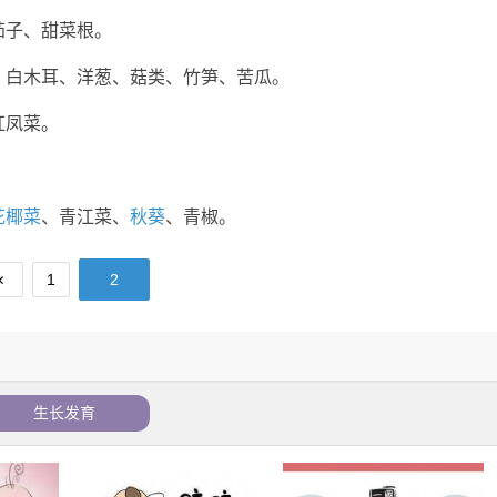
茄子、甜菜根。
、白木耳、洋葱、菇类、竹笋、苦瓜。
红凤菜。
花椰菜
、青江菜、
秋葵
、青椒。
1
2
生长发育