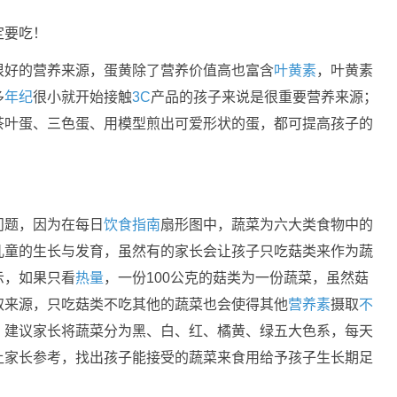
定要吃！
很好的营养来源，蛋黄除了营养价值高也富含
叶黄素
，叶黄素
多
年纪
很小就开始接触
3C
产品的孩子来说是很重要营养来源；
茶叶蛋、三色蛋、用模型煎出可爱形状的蛋，都可提高孩子的
问题，因为在每日
饮食指南
扇形图中，蔬菜为六大类食物中的
儿童的生长与发育，虽然有的家长会让孩子只吃菇类来作为蔬
示，如果只看
热量
，一份100公克的菇类为一份蔬菜，虽然菇
取来源，只吃菇类不吃其他的蔬菜也会使得其他
营养素
摄取
不
，建议家长将蔬菜分为黑、白、红、橘黄、绿五大色系，每天
让家长参考，找出孩子能接受的蔬菜来食用给予孩子生长期足