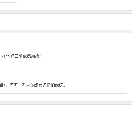
！在他妈面前依然如故！
白脸，呵呵。看来你闺女还是怕你呀。