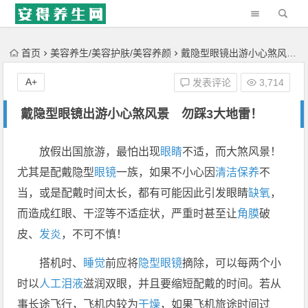
'); })();
首页
美容养生/美容护肤/美容养颜
戴隐型眼镜出游小心煞风景 勿踩3大地雷！
A+
发表评论
3,714
戴隐型眼镜出游小心煞风景 勿踩3大地雷！
放假出国旅游，最怕出现
眼睛
不适，而大煞风景！
尤其是配戴隐型
眼镜
一族，如果不小心因
清洁
保养
不
当，或是配戴时间太长，都有可能因此引发眼睛
缺氧
，
而造成红眼、干涩等不适症状，严重时甚至让
角膜
破
皮、
发炎
，不可不慎！
搭机时、
睡觉
前应将
隐型眼镜
摘除，可以每两个小
时以
人工泪液
滋润双眼，并且要缩短配戴的时间。若从
事长途飞行，飞机内较为
干燥
，如果飞机旅途时间过